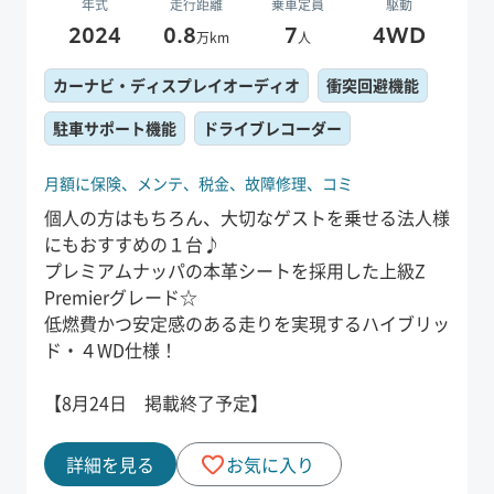
年式
走行距離
乗車定員
駆動
2024
0.8
7
4WD
万km
人
カーナビ・ディスプレイオーディオ
衝突回避機能
駐車サポート機能
ドライブレコーダー
月額に保険、
メンテ、
税金、
故障修理、
コミ
個人の方はもちろん、大切なゲストを乗せる法人様
にもおすすめの１台♪
プレミアムナッパの本革シートを採用した上級Z
Premierグレード☆
低燃費かつ安定感のある走りを実現するハイブリッ
ド・４WD仕様！
【8月24日 掲載終了予定】
詳細を見る
お気に入り