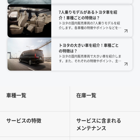
トフォームの刷新により乗り心地や快適性が
大幅に向上し、ファミリーからVIPまで、多
7人乗りモデルがあるトヨタ車を紹
様なニーズに応えられる人気モデルです。そ
介！車種ごとの特徴は？
して2025年1月31日には、アルファードとヴ
ェルファイアのプラグインハイブリッド車
トヨタの国内販売車両の7人乗りモデルを紹
（PHEV）が発売されます。アルファード
介します。各車種の特徴やポイントなどを解
PHEV（Executive Lounge・E-Four･6人乗
説します。
り）の価格は1,065万円（税込）、ヴェルフ
ァイアPHEV（Executive Lounge・E-Four･6
トヨタの大きい車を紹介！車種ごと
人乗り）の価格は1,085万円（税込）です。
の特徴は？
トヨタの国内販売車両で大きい車を紹介しま
す。また、それぞれの特徴やポイント、主要
スペックも合わせて解説します。
車種一覧
在庫一覧
サービスの特徴
サービスに含まれる
メンテナンス