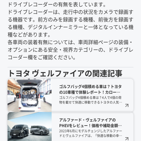
ドライブレコーダーの有無を表しています。
ドライブレコーダーは、走行中の状況をカメラで録画す
る機器です。前方のみを録画する機種、前後方を録画す
る機種、デジタルインナーミラーと一体となっている機
種などがあります。
各車両の装着有無については、車両詳細ページの装備・
オプションにある安全・視界カテゴリーの、ドライブレ
コーダー欄をご確認ください。
トヨタ
ヴェルファイア
の関連記事
ゴルフバッグ4個積める車は？トヨタ
の10車種で体験レポート！カローラ
クロス、ライズ、ハリアー、ランク
ゴルフバッグ4個積める車は？4人で4個の荷
物を載せて快適に移動できるトヨタの人気10
ルなどの人気SUVやミニバン、ルー
車種を実車レポート！ヴェルファイアやラン
ミーまでを実例公開【2026年版】
クル300、さらに意外なルーミーまで、2026
年最新の積載力を徹底検証。カタログ値では
アルファード・ヴェルファイアの
わからないリアルな収納術を公開中です。
PHEVをレビュー！価格や補助金額
は？【2025年1月発売】
2023年6月にモデルチェンジしたアルファー
ドとヴェルファイアは、「快適な移動の幸
せ」をコンセプトに開発されました。プラッ