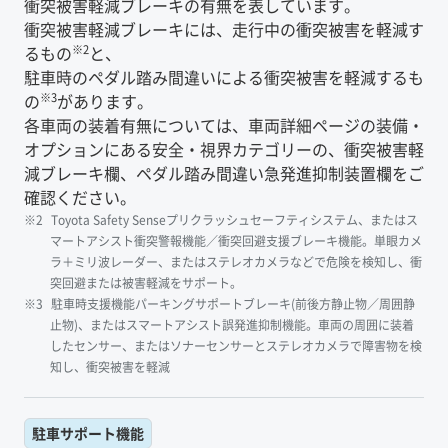
衝突被害軽減ブレーキの有無を表しています。
衝突被害軽減ブレーキには、走行中の衝突被害を軽減す
※2
るもの
と、
駐車時のペダル踏み間違いによる衝突被害を軽減するも
※3
の
があります。
各車両の装着有無については、車両詳細ページの装備・
オプションにある安全・視界カテゴリーの、衝突被害軽
減ブレーキ欄、ペダル踏み間違い急発進抑制装置欄をご
確認ください。
Toyota Safety Senseプリクラッシュセーフティシステム、またはス
マートアシスト衝突警報機能／衝突回避支援ブレーキ機能。単眼カメ
ラ＋ミリ波レーダー、またはステレオカメラなどで危険を検知し、衝
突回避または被害軽減をサポート。
駐車時支援機能パーキングサポートブレーキ(前後方静止物／周囲静
止物)、またはスマートアシスト誤発進抑制機能。車両の周囲に装着
したセンサー、またはソナーセンサーとステレオカメラで障害物を検
知し、衝突被害を軽減
駐車サポート機能