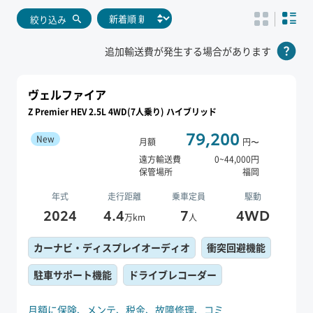
絞り込み
追加輸送費が発生する場合があります
ヴェルファイア
Z Premier HEV 2.5L 4WD(7人乗り) ハイブリッド
79,200
New
月額
円〜
遠方輸送費
0
~
44,000
円
保管場所
福岡
年式
走行距離
乗車定員
駆動
2024
4.4
7
4WD
万km
人
カーナビ・ディスプレイオーディオ
衝突回避機能
駐車サポート機能
ドライブレコーダー
月額に保険、
メンテ、
税金、
故障修理、
コミ