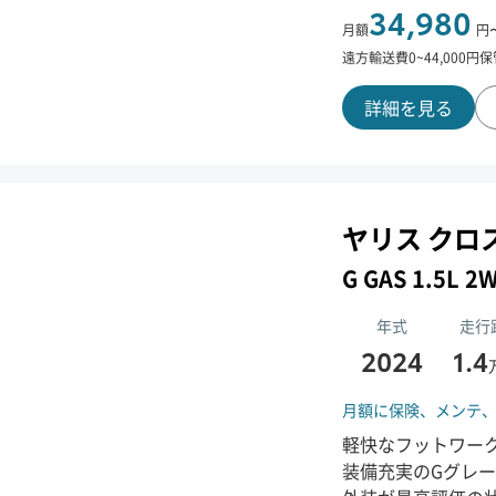
34,980
月額
円
遠方輸送費
0
~
44,000
円
保
詳細を見る
ヤリス クロ
G GAS 1.5L
年式
走行
2024
1.4
月額に保険、
メンテ
軽快なフットワーク
装備充実のGグレ