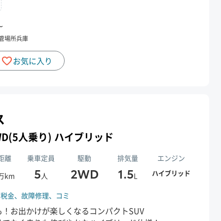
〜
管場所
兵庫
お気に入り
ス
 2WD(5人乗り) ハイブリッド
距離
乗車定員
駆動
排気量
エンジン
5
2WD
1.5
ハイブリッド
万km
人
L
、
税金、
故障修理、
コミ
！お出かけが楽しくなるコンパクトSUV