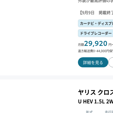
外装が最高評価の
【9月9日 掲載終
カーナビ・ディスプ
ドライブレコーダー
29,920
月額
円
遠方輸送費
0
~
44,000
円
保
詳細を見る
ヤリス クロ
U HEV 1.5L
年式
走行