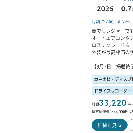
2026
0.7
月額に保険、
メンテ
街でもレジャーで
オートエアコンや
ロス Uグレード☆
外装が最高評価の
【9月7日 掲載終
カーナビ・ディスプ
ドライブレコーダー
33,220
月額
円
遠方輸送費
0
~
44,000
円
保
詳細を見る