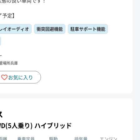
状態の良い車両です！
了予定】
レイオーディオ
衝突回避機能
駐車サポート機能
〜
管場所
兵庫
お気に入り
ス
 2WD(5人乗り) ハイブリッド
距離
乗車定員
駆動
排気量
エンジン