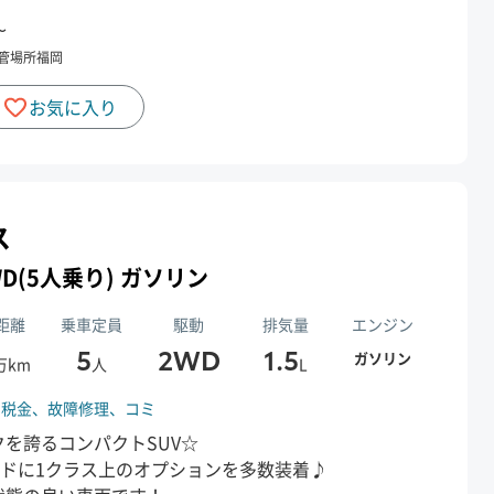
〜
管場所
福岡
お気に入り
ス
 2WD(5人乗り) ガソリン
距離
乗車定員
駆動
排気量
エンジン
5
2WD
1.5
ガソリン
万km
人
L
、
税金、
故障修理、
コミ
を誇るコンパクトSUV☆
ードに1クラス上のオプションを多数装着♪