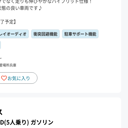
けでなく走りも伸びやかなハイブリッド仕様！
状態の良い車両です♪
終了予定】
レイオーディオ
衝突回避機能
駐車サポート機能
〜
管場所
兵庫
お気に入り
ス
 2WD(5人乗り) ガソリン