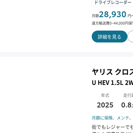
ドライブレコーダー
28,930
月額
円
遠方輸送費
0
~
44,000
円
保
詳細を見る
ヤリス クロ
U HEV 1.5L
年式
走行
2025
0.8
月額に保険、
メンテ
街でもレジャーでも