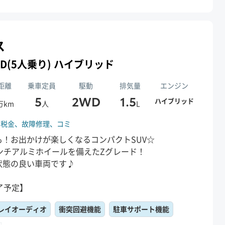
ス
 2WD(5人乗り) ハイブリッド
距離
乗車定員
駆動
排気量
エンジン
5
2WD
1.5
ハイブリッド
万km
人
L
、
税金、
故障修理、
コミ
も！お出かけが楽しくなるコンパクトSUV☆
ンチアルミホイールを備えたZグレード！
状態の良い車両です♪
了予定】
レイオーディオ
衝突回避機能
駐車サポート機能