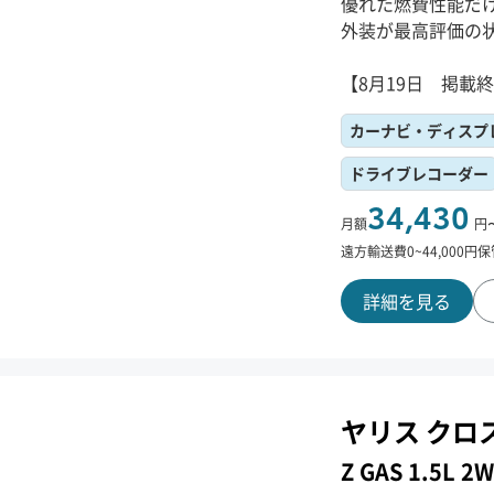
優れた燃費性能だ
外装が最高評価の
【8月19日 掲載
カーナビ・ディスプ
ドライブレコーダー
34,430
月額
円
遠方輸送費
0
~
44,000
円
保
詳細を見る
ヤリス クロ
Z GAS 1.5L