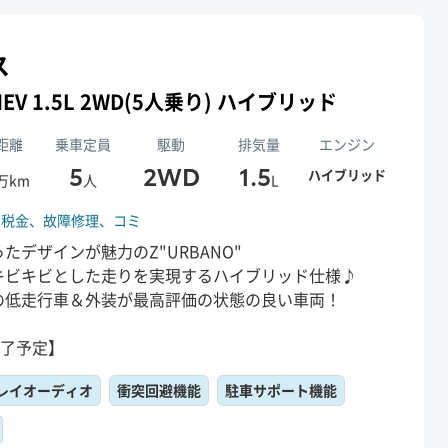
ス
HEV 1.5L 2WD(5人乗り) ハイブリッド
距離
乗車定員
駆動
排気量
エンジン
5
2WD
1.5
ハイブリッド
万km
人
L
、
税金、
故障修理、
コミ
たデザインが魅力のZ"URBANO"
キビキビとした走りを実現するハイブリッド仕様♪
未満の低走行車＆外装が最高評価の状態の良い車両！
終了予定】
レイオーディオ
衝突回避機能
駐車サポート機能