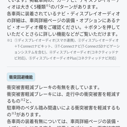
※1
ィオは大きく5種類
のパターンがあります。
各車両に装着されているナビ・ディスプレイオーディオ
の詳細は、車両詳細ページの装備・オプションにあるナ
ビ・オーディオ欄をご確認ください。＋ボタンを押して
いただくとさらに詳しい機能などがご覧いただけます。
①ディスプレイオーディオ(スマホ連携)、②ディスプレイオーディオ
＋T-Connectナビキット、③T-Connectナビ(T-ConnectSDナビゲーシ
ョンシステムを含む)、④ディスプレイオーディオ(コネクティッドナ
ビ対応)、⑤ディスプレイオーディオPlus(コネクティッドナビ対応)
衝突回避機能
衝突被害軽減ブレーキの有無を表しています。
衝突被害軽減ブレーキには、走行中の衝突被害を軽減す
※2
るもの
と、
駐車時のペダル踏み間違いによる衝突被害を軽減するも
※3
の
があります。
各車両の装着有無については、車両詳細ページの装備・