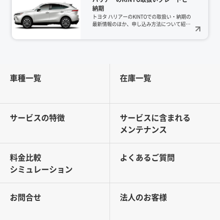
250と、洗練されたハリアーの2台で、リア
納期
ルな寝心地を徹底検証してきました。道具を
愛する「道具偏愛キャンパー」の視点から、
トヨタ ハリアーのKINTOでの取扱い・納期の
専用の冬用シュラフに頼らず、「日常でも使
最新情報のほか、申し込み方法について紹介
えるギアを組み合わせて氷点下を制する」、
します。ハリアーは、都会的な洗練されたデ
機能美に満ちた防寒術をご紹介します。
ザインと高級感のある室内空間が魅力です。
ハリアーをご検討中の方はぜひ参考にしてみ
てください。
車種一覧
在庫一覧
サービスの特徴
サービスに含まれる
メンテナンス
料金比較
よくあるご質問
シミュレーション
お問合せ
法人のお客様