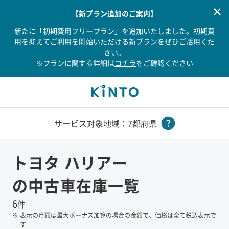
【新プラン追加のご案内】
新たに「初期費用フリープラン」を追加いたしました。初期費
用を抑えてご利用を開始いただける新プランをぜひご活用くだ
さい。
※プランに関する詳細は
コチラ
をご確認ください
サービス対象地域：7都府県
トヨタ
ハリアー
の中古車在庫一覧
6
件
※
表示の月額は最大ボーナス加算の場合の金額で、価格は全て税込表示で
す