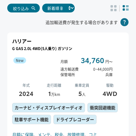
絞り込み
追加輸送費が発生する場合があります
ハリアー
G GAS 2.0L 4WD(5人乗り) ガソリン
34,760
New
月額
円〜
遠方輸送費
0
~
44,000
円
保管場所
兵庫
年式
走行距離
乗車定員
駆動
2024
1
5
4WD
万km
人
カーナビ・ディスプレイオーディオ
衝突回避機能
駐車サポート機能
ドライブレコーダー
月額に保険、
メンテ、
税金、
故障修理、
コミ