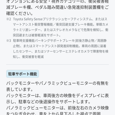
オプションにある安全・視界カテゴリーの、衝突被害軽
減ブレーキ欄、ペダル踏み間違い急発進抑制装置欄をご
確認ください。
Toyota Safety Senseプリクラッシュセーフティシステム、またはス
マートアシスト衝突警報機能／衝突回避支援ブレーキ機能。単眼カメ
ラ＋ミリ波レーダー、またはステレオカメラなどで危険を検知し、衝
突回避または被害軽減をサポート。
駐車時支援機能パーキングサポートブレーキ(前後方静止物／周囲静
止物)、またはスマートアシスト誤発進抑制機能。車両の周囲に装着
したセンサー、またはソナーセンサーとステレオカメラで障害物を検
知し、衝突被害を軽減
駐車サポート機能
バックモニターやパノラミックビューモニターの有無を
表しています。
バックモニターは、車両後方の映像をディスプレイに表
示し、駐車などの後退操作をサポートします。
パノラミックビューモニターは、前後左右のカメラ映像
をつなぎ合わせ、車を上から見下ろした視点で周囲