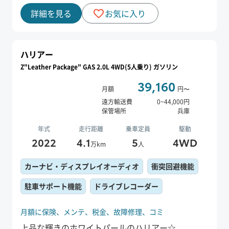
詳細を見る
お気に入り
ハリアー
Z"Leather Package" GAS 2.0L 4WD(5人乗り) ガソリン
39,160
月額
円〜
遠方輸送費
0
~
44,000
円
保管場所
兵庫
年式
走行距離
乗車定員
駆動
2022
4.1
5
4WD
万km
人
カーナビ・ディスプレイオーディオ
衝突回避機能
駐車サポート機能
ドライブレコーダー
月額に保険、
メンテ、
税金、
故障修理、
コミ
上品な輝きのホワイトパールのハリアー☆