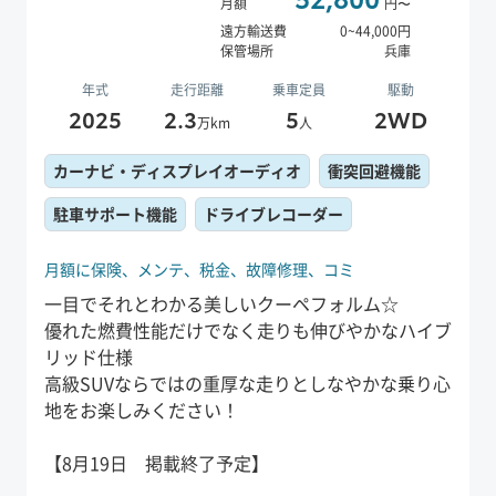
月額
円〜
遠方輸送費
0
~
44,000
円
保管場所
兵庫
年式
走行距離
乗車定員
駆動
2025
2.3
5
2WD
万km
人
カーナビ・ディスプレイオーディオ
衝突回避機能
駐車サポート機能
ドライブレコーダー
月額に保険、
メンテ、
税金、
故障修理、
コミ
一目でそれとわかる美しいクーペフォルム☆
優れた燃費性能だけでなく走りも伸びやかなハイブ
リッド仕様
高級SUVならではの重厚な走りとしなやかな乗り心
地をお楽しみください！
【8月19日 掲載終了予定】