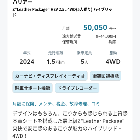
ハリアー
Z"Leather Package" HEV 2.5L 4WD(5人乗り) ハイブリッ
ド
50,050
月額
円〜
遠方輸送費
0
~
44,000
円
保管場所
兵庫
年式
走行距離
乗車定員
駆動
2024
1.5
5
4WD
万km
人
カーナビ・ディスプレイオーディオ
衝突回避機能
駐車サポート機能
ドライブレコーダー
月額に保険、
メンテ、
税金、
故障修理、
コミ
デザインはもちろん、走りからも感じられる上質感
本革シートを搭載した最上級Z"Leather Package"
爽快で安定感のある走りが魅力のハイブリッド・
4WD！