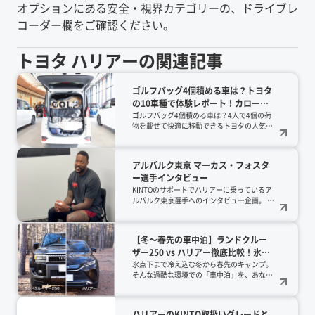
オプションにある安全・視界カテゴリーの、ドライブレ
コーダー欄をご確認ください。
トヨタ
ハリアー
の関連記事
ゴルフバッグ4個積める車は？トヨタ
の10車種で体験レポート！カローラ
クロス、ライズ、ハリアー、ランク
ゴルフバッグ4個積める車は？4人で4個の荷
物を載せて快適に移動できるトヨタの人気10
ルなどの人気SUVやミニバン、ルー
車種を実車レポート！ヴェルファイアやラン
ミーまでを実例公開【2026年版】
クル300、さらに意外なルーミーまで、2026
年最新の積載力を徹底検証。カタログ値では
アルバルク東京 マーカス・フォスタ
わからないリアルな収納術を公開中です。
ー選手インタビュー
KINTOのサポートでハリアーに乗っているア
ルバルク東京選手へのインタビュー企画。 今
回は強さと巧さを兼ね備えた突破力が魅力の
マーカス・フォスター選手です。
【冬～春先の車中泊】ランドクルー
ザー250 vs ハリアー徹底比較！氷点
下を乗り切る「道具偏愛」レイヤリ
氷点下まで冷え込む冬から春先のキャンプ。
そんな過酷な環境での「車中泊」を、あなた
ング術
はどんな道具で攻略しますか？今回は北軽井
沢の「outside BASE（アウトサイド・ベー
ス）」を舞台に、人気のランドクルーザー
ハリアーのKINTO取扱いグレードと