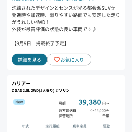
洗練されたデザインとセンスが光る都会派SUV☆
発進時や加速時、滑りやすい路面でも安定した走り
がうれしい4WD！
外装が最高評価の状態の良い車両です♪
【9月9日 掲載終了予定】
詳細を見る
お気に入り
ハリアー
Z GAS 2.0L 2WD(5人乗り) ガソリン
39,380
New
月額
円〜
遠方輸送費
0
~
44,000
円
保管場所
千葉
年式
走行距離
乗車定員
駆動