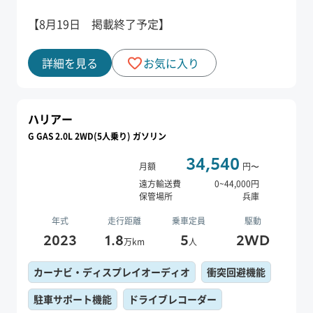
【8月19日 掲載終了予定】
詳細を見る
お気に入り
ハリアー
G GAS 2.0L 2WD(5人乗り) ガソリン
34,540
月額
円〜
遠方輸送費
0
~
44,000
円
保管場所
兵庫
年式
走行距離
乗車定員
駆動
2023
1.8
5
2WD
万km
人
カーナビ・ディスプレイオーディオ
衝突回避機能
駐車サポート機能
ドライブレコーダー