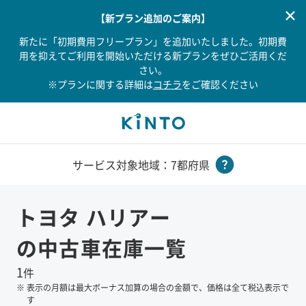
【新プラン追加のご案内】
新たに「初期費用フリープラン」を追加いたしました。初期費
用を抑えてご利用を開始いただける新プランをぜひご活用くだ
さい。
※プランに関する詳細は
コチラ
をご確認ください
サービス対象地域：7都府県
トヨタ
ハリアー
の中古車在庫一覧
1
件
※
表示の月額は最大ボーナス加算の場合の金額で、価格は全て税込表示で
す