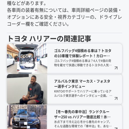
種などがあります。
各車両の装着有無については、車両詳細ページの装備・
オプションにある安全・視界カテゴリーの、ドライブレ
コーダー欄をご確認ください。
トヨタ
ハリアー
の関連記事
ゴルフバッグ4個積める車は？トヨタ
の10車種で体験レポート！カローラ
クロス、ライズ、ハリアー、ランク
ゴルフバッグ4個積める車は？4人で4個の荷
物を載せて快適に移動できるトヨタの人気10
ルなどの人気SUVやミニバン、ルー
車種を実車レポート！ヴェルファイアやラン
ミーまでを実例公開【2026年版】
クル300、さらに意外なルーミーまで、2026
年最新の積載力を徹底検証。カタログ値では
アルバルク東京 マーカス・フォスタ
わからないリアルな収納術を公開中です。
ー選手インタビュー
KINTOのサポートでハリアーに乗っているア
ルバルク東京選手へのインタビュー企画。 今
回は強さと巧さを兼ね備えた突破力が魅力の
マーカス・フォスター選手です。
【冬～春先の車中泊】ランドクルー
ザー250 vs ハリアー徹底比較！氷点
下を乗り切る「道具偏愛」レイヤリ
氷点下まで冷え込む冬から春先のキャンプ。
そんな過酷な環境での「車中泊」を、あなた
ング術