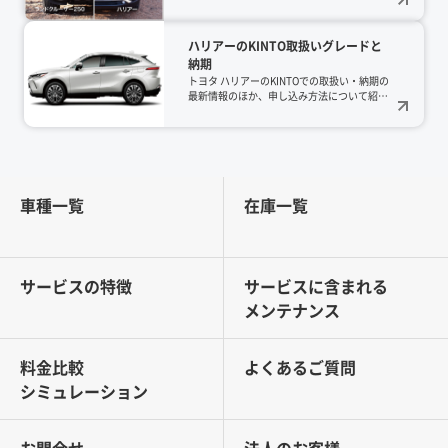
はどんな道具で攻略しますか？今回は北軽井
沢の「outside BASE（アウトサイド・ベー
ス）」を舞台に、人気のランドクルーザー
ハリアーのKINTO取扱いグレードと
250と、洗練されたハリアーの2台で、リア
納期
ルな寝心地を徹底検証してきました。道具を
愛する「道具偏愛キャンパー」の視点から、
トヨタ ハリアーのKINTOでの取扱い・納期の
専用の冬用シュラフに頼らず、「日常でも使
最新情報のほか、申し込み方法について紹介
えるギアを組み合わせて氷点下を制する」、
します。ハリアーは、都会的な洗練されたデ
機能美に満ちた防寒術をご紹介します。
ザインと高級感のある室内空間が魅力です。
ハリアーをご検討中の方はぜひ参考にしてみ
てください。
車種一覧
在庫一覧
サービスの特徴
サービスに含まれる
メンテナンス
料金比較
よくあるご質問
シミュレーション
お問合せ
法人のお客様