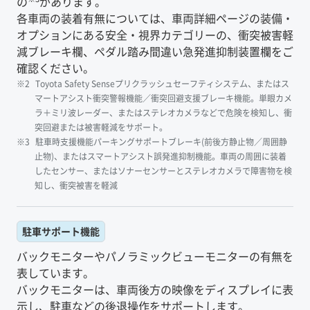
の
があります。
各車両の装着有無については、車両詳細ページの装備・
オプションにある安全・視界カテゴリーの、衝突被害軽
減ブレーキ欄、ペダル踏み間違い急発進抑制装置欄をご
確認ください。
Toyota Safety Senseプリクラッシュセーフティシステム、またはス
マートアシスト衝突警報機能／衝突回避支援ブレーキ機能。単眼カメ
ラ＋ミリ波レーダー、またはステレオカメラなどで危険を検知し、衝
突回避または被害軽減をサポート。
駐車時支援機能パーキングサポートブレーキ(前後方静止物／周囲静
止物)、またはスマートアシスト誤発進抑制機能。車両の周囲に装着
したセンサー、またはソナーセンサーとステレオカメラで障害物を検
知し、衝突被害を軽減
駐車サポート機能
バックモニターやパノラミックビューモニターの有無を
表しています。
バックモニターは、車両後方の映像をディスプレイに表
示し、駐車などの後退操作をサポートします。