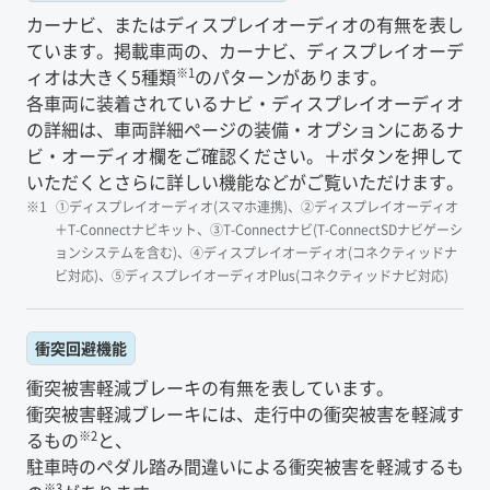
カーナビ、またはディスプレイオーディオの有無を表し
ています。掲載車両の、カーナビ、ディスプレイオーデ
※1
ィオは大きく5種類
のパターンがあります。
各車両に装着されているナビ・ディスプレイオーディオ
の詳細は、車両詳細ページの装備・オプションにあるナ
ビ・オーディオ欄をご確認ください。＋ボタンを押して
いただくとさらに詳しい機能などがご覧いただけます。
①ディスプレイオーディオ(スマホ連携)、②ディスプレイオーディオ
＋T-Connectナビキット、③T-Connectナビ(T-ConnectSDナビゲーシ
ョンシステムを含む)、④ディスプレイオーディオ(コネクティッドナ
ビ対応)、⑤ディスプレイオーディオPlus(コネクティッドナビ対応)
衝突回避機能
衝突被害軽減ブレーキの有無を表しています。
衝突被害軽減ブレーキには、走行中の衝突被害を軽減す
※2
るもの
と、
駐車時のペダル踏み間違いによる衝突被害を軽減するも
※3