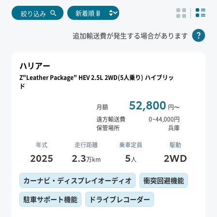
絞り込み
追加輸送費が発生する場合があります
ハリアー
Z"Leather Package" HEV 2.5L 2WD(5人乗り) ハイブリッ
ド
52,800
月額
円〜
遠方輸送費
0
~
44,000
円
保管場所
兵庫
年式
走行距離
乗車定員
駆動
2025
2.3
5
2WD
万km
人
カーナビ・ディスプレイオーディオ
衝突回避機能
駐車サポート機能
ドライブレコーダー