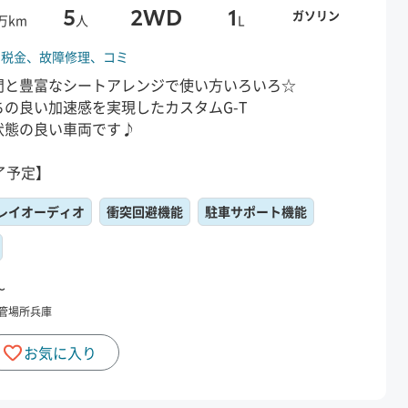
5
2WD
1
ガソリン
万km
人
L
、
税金、
故障修理、
コミ
間と豊富なシートアレンジで使い方いろいろ☆
の良い加速感を実現したカスタムG-T
状態の良い車両です♪
了予定】
レイオーディオ
衝突回避機能
駐車サポート機能
〜
管場所
兵庫
お気に入り