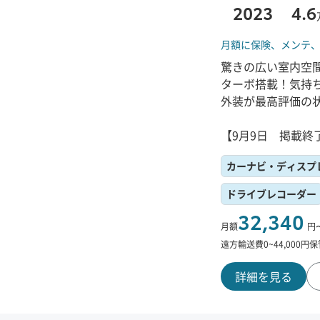
2023
4.6
月額に保険、
メンテ
驚きの広い室内空
ターボ搭載！気持ち
外装が最高評価の
【9月9日 掲載終
カーナビ・ディスプ
ドライブレコーダー
32,340
月額
円
遠方輸送費
0
~
44,000
円
保
詳細を見る