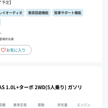
了予定】
レイオーディオ
衝突回避機能
駐車サポート機能
〜
管場所
兵庫
お気に入り
AS 1.0L+ターボ 2WD(5人乗り) ガソリ
距離
乗車定員
駆動
排気量
エンジン