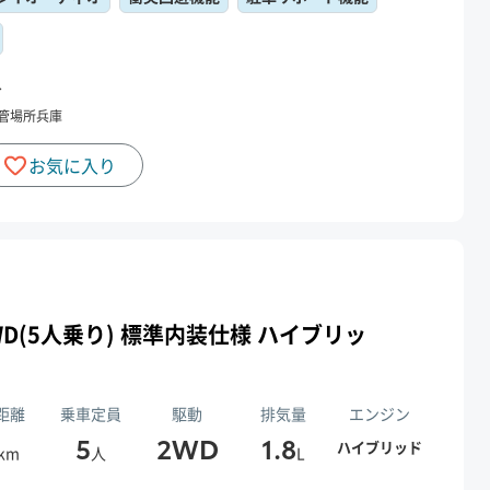
〜
管場所
兵庫
お気に入り
L 2WD(5人乗り) 標準内装仕様 ハイブリッ
距離
乗車定員
駆動
排気量
エンジン
5
2WD
1.8
ハイブリッド
km
人
L