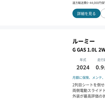
遠方輸送費
0
~
44,000
円
保
詳細を見る
ルーミー
G GAS 1.0L
年式
走行
2024
0.9
月額に保険、
メンテ
2列目シートを倒
両側電動スライド
外装が最高評価の