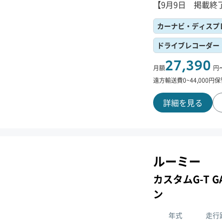
【9月9日 掲載終
カーナビ・ディスプ
ドライブレコーダー
27,390
月額
円
遠方輸送費
0
~
44,000
円
保
詳細を見る
ルーミー
カスタムG-T G
ン
年式
走行