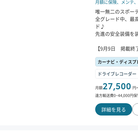
月額に保険、
メンテ
唯一無二のスポー
全グレード中、最高燃
ド♪
先進の安全装備を
【9月9日 掲載終
カーナビ・ディスプ
ドライブレコーダー
27,500
月額
円
遠方輸送費
0
~
44,000
円
保
詳細を見る