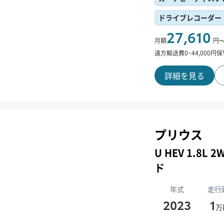
ドライブレコーダー
27,610
月額
円
遠方輸送費
0
~
44,000
円
保
詳細を見る
プリウス
U HEV 1.8
ド
年式
走行
2023
1
万