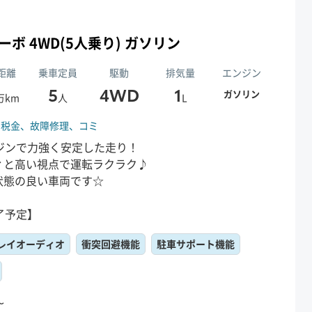
+ターボ 4WD(5人乗り) ガソリン
距離
乗車定員
駆動
排気量
エンジン
5
4WD
1
ガソリン
万km
人
L
、
税金、
故障修理、
コミ
ジンで力強く安定した走り！
ィと高い視点で運転ラクラク♪
状態の良い車両です☆
了予定】
レイオーディオ
衝突回避機能
駐車サポート機能
〜