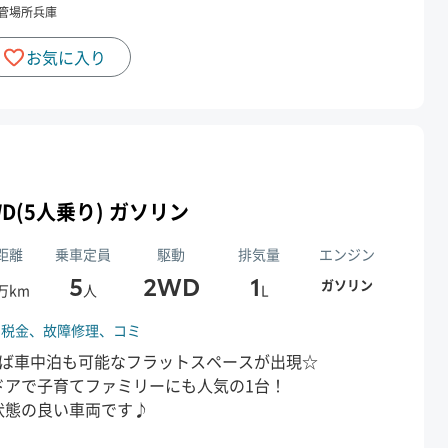
管場所
兵庫
お気に入り
 2WD(5人乗り) ガソリン
距離
乗車定員
駆動
排気量
エンジン
5
2WD
1
ガソリン
万km
人
L
、
税金、
故障修理、
コミ
せば車中泊も可能なフラットスペースが出現☆
ドアで子育てファミリーにも人気の1台！
状態の良い車両です♪