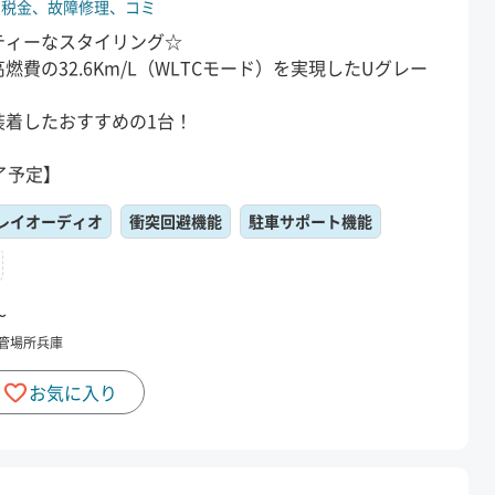
、
税金、
故障修理、
コミ
ティーなスタイリング☆
費の32.6Km/L（WLTCモード）を実現したUグレー
装着したおすすめの1台！
了予定】
レイオーディオ
衝突回避機能
駐車サポート機能
〜
管場所
兵庫
お気に入り