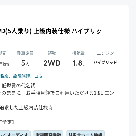
L 2WD(5人乗り) 上級内装仕様 ハイブリッ
距離
乗車定員
駆動
排気量
エンジン
5
2WD
1.8
ハイブリッド
万km
人
L
、
税金、
故障修理、
コミ
・低燃費の代名詞！
のままに、お手頃月額でご利用いただける1.8L エン
♪
を追求した上級内装仕様☆
了予定】
レイオーディオ
衝突回避機能
駐車サポート機能