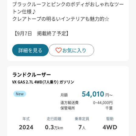
ブラックルーフとピンクのボディがおしゃれなツー
トン仕様♪
クレアトープの明るいインテリアも魅力的☆
【9月7日 掲載終了予定】
詳細を見る
お気に入り
ランドクルーザー
VX GAS 2.7L 4WD(7人乗り) ガソリン
54,010
New
月額
円〜
遠方輸送費
0
~
44,000
円
保管場所
千葉
年式
走行距離
乗車定員
駆動
2024
0.3
7
4WD
万km
人