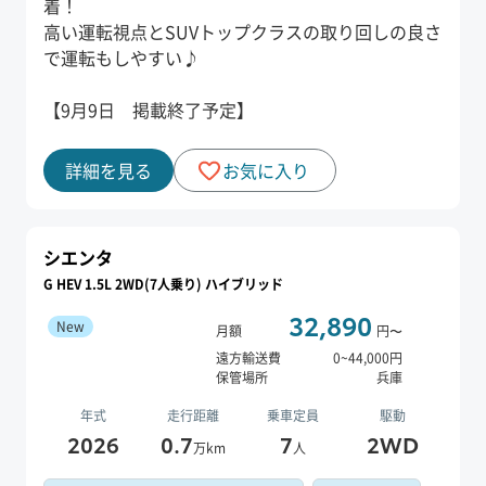
着！
高い運転視点とSUVトップクラスの取り回しの良さ
で運転もしやすい♪
【9月9日 掲載終了予定】
詳細を見る
お気に入り
シエンタ
G HEV 1.5L 2WD(7人乗り) ハイブリッド
32,890
New
月額
円〜
遠方輸送費
0
~
44,000
円
保管場所
兵庫
年式
走行距離
乗車定員
駆動
2026
0.7
7
2WD
万km
人