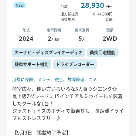
28,930
New
月額
円〜
遠方輸送費
0
~
44,000
円
保管場所
兵庫
年式
走行距離
乗車定員
駆動
2024
2
5
2WD
万km
人
カーナビ・ディスプレイオーディオ
衝突回避機能
駐車サポート機能
ドライブレコーダー
月額に保険、
メンテ、
税金、
故障修理、
コミ
荷室広々、使い方いろいろな5人乗りシエンタ☆
最上級Zグレードに15インチアルミホイールを装着
したクールな1台！
ジャストサイズのボディで街乗りも、長距離ドライ
ブもストレスフリー♪
【9月9日 掲載終了予定】