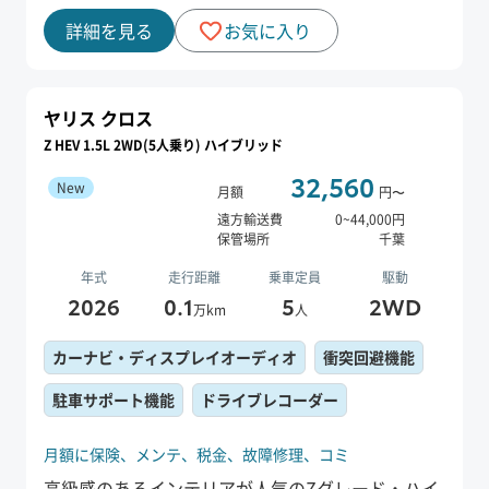
詳細を見る
お気に入り
ヤリス クロス
Z HEV 1.5L 2WD(5人乗り) ハイブリッド
32,560
New
月額
円〜
遠方輸送費
0
~
44,000
円
保管場所
千葉
年式
走行距離
乗車定員
駆動
2026
0.1
5
2WD
万km
人
カーナビ・ディスプレイオーディオ
衝突回避機能
駐車サポート機能
ドライブレコーダー
月額に保険、
メンテ、
税金、
故障修理、
コミ
高級感のあるインテリアが人気のZグレード・ハイ