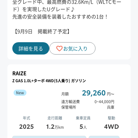
全グレード中、最高燃費の32.6Km/L（WLTCモー
ド）を実現したUグレード♪
先進の安全装備を装着したおすすめの1台！
【9月9日 掲載終了予定】
詳細を見る
お気に入り
RAIZE
Z GAS 1.0L+ターボ 4WD(5人乗り) ガソリン
29,260
New
月額
円〜
遠方輸送費
0
~
44,000
円
保管場所
兵庫
年式
走行距離
乗車定員
駆動
2025
1.2
5
4WD
万km
人