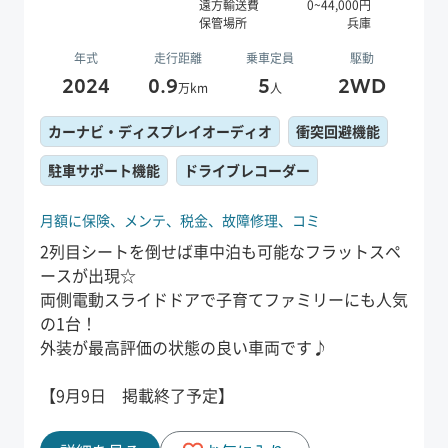
遠方輸送費
0
~
44,000
円
保管場所
兵庫
年式
走行距離
乗車定員
駆動
2024
0.9
5
2WD
万km
人
カーナビ・ディスプレイオーディオ
衝突回避機能
駐車サポート機能
ドライブレコーダー
月額に保険、
メンテ、
税金、
故障修理、
コミ
2列目シートを倒せば車中泊も可能なフラットスペ
ースが出現☆
両側電動スライドドアで子育てファミリーにも人気
の1台！
外装が最高評価の状態の良い車両です♪
【9月9日 掲載終了予定】