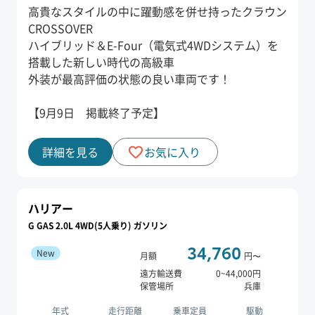
高貴なスタイルの中に躍動感を併せ持ったクラウン
CROSSOVER
ハイブリッド＆E-Four（電気式4WDシステム）を
搭載した新しい時代の高級車
外装が最高評価の状態の良い車両です！
【9月9日 掲載終了予定】
詳細を見る
お気に入り
ハリアー
G GAS 2.0L 4WD(5人乗り) ガソリン
34,760
New
月額
円〜
遠方輸送費
0
~
44,000
円
保管場所
兵庫
年式
走行距離
乗車定員
駆動