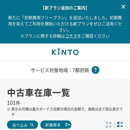
【新プラン追加のご案内】
新たに「初期費用フリープラン」を追加いたしました。初期費
用を抑えてご利用を開始いただける新プランをぜひご活用くだ
さい。
※プランに関する詳細は
コチラ
をご確認ください
サービス対象地域：7都府県
中古車在庫一覧
101
件
※
表示の月額は最大ボーナス加算の場合の金額で、価格は全て税込表示で
す
絞り込み