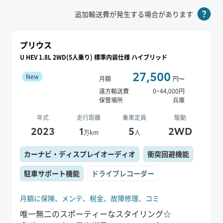
追加輸送費が発生する場合があります
プリウス
U HEV 1.8L 2WD(5人乗り) 標準内装仕様 ハイブリッド
27,500
New
月額
円〜
遠方輸送費
0
~
44,000
円
保管場所
兵庫
年式
走行距離
乗車定員
駆動
2023
1
5
2WD
万km
人
カーナビ・ディスプレイオーディオ
衝突回避機能
駐車サポート機能
ドライブレコーダー
月額に保険、
メンテ、
税金、
故障修理、
コミ
唯一無二のスポーティーなスタイリング☆