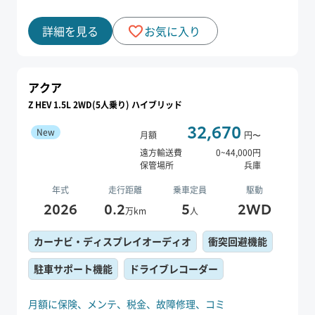
詳細を見る
お気に入り
アクア
Z HEV 1.5L 2WD(5人乗り) ハイブリッド
32,670
New
月額
円〜
遠方輸送費
0
~
44,000
円
保管場所
兵庫
年式
走行距離
乗車定員
駆動
2026
0.2
5
2WD
万km
人
カーナビ・ディスプレイオーディオ
衝突回避機能
駐車サポート機能
ドライブレコーダー
月額に保険、
メンテ、
税金、
故障修理、
コミ