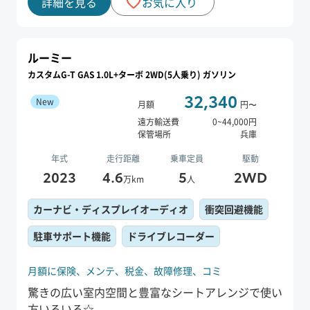
詳細を見る
お気に入り
ルーミー
カスタムG-T GAS 1.0L+ターボ 2WD(5人乗り) ガソリン
32,340
New
月額
円〜
遠方輸送費
0
~
44,000
円
保管場所
兵庫
年式
走行距離
乗車定員
駆動
2023
4.6
5
2WD
万km
人
カーナビ・ディスプレイオーディオ
衝突回避機能
駐車サポート機能
ドライブレコーダー
月額に保険、
メンテ、
税金、
故障修理、
コミ
驚きの広い室内空間と豊富なシートアレンジで使い
方いろいろ☆