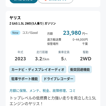
ヤリス
Z GAS 1.5L 2WD(5人乗り) ガソリン
23,980
New
コスパGood
月額
円〜
遠方輸送費
0
~
44,000
円
保管場所
千葉
年式
走行距離
乗車定員
駆動
2023
3.2
5
2WD
万km
人
カーナビ・ディスプレイオーディオ
衝突回避機能
駐車サポート機能
ドライブレコーダー
月額に保険、
メンテ、
税金、
故障修理、
コミ
トップレベルの低燃費と力強い走りを両立した1.5L
エンジンのヤリス！