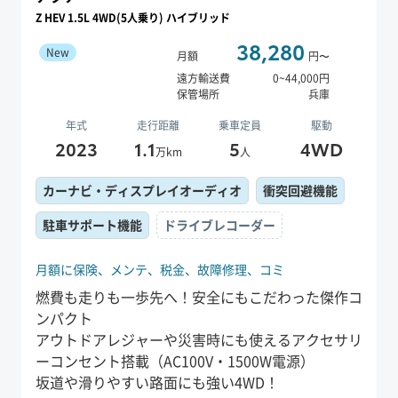
Z HEV 1.5L 4WD(5人乗り) ハイブリッド
38,280
New
月額
円〜
遠方輸送費
0
~
44,000
円
保管場所
兵庫
年式
走行距離
乗車定員
駆動
2023
1.1
5
4WD
万km
人
カーナビ・ディスプレイオーディオ
衝突回避機能
駐車サポート機能
ドライブレコーダー
月額に保険、
メンテ、
税金、
故障修理、
コミ
燃費も走りも一歩先へ！安全にもこだわった傑作コ
ンパクト
アウトドアレジャーや災害時にも使えるアクセサリ
ーコンセント搭載（AC100V・1500W電源）
坂道や滑りやすい路面にも強い4WD！