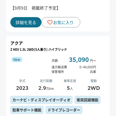
【9月9日 掲載終了予定】
詳細を見る
お気に入り
アクア
Z HEV 1.5L 2WD(5人乗り) ハイブリッド
35,090
New
月額
円〜
遠方輸送費
0
~
44,000
円
保管場所
兵庫
年式
走行距離
乗車定員
駆動
2023
2.9
5
2WD
万km
人
カーナビ・ディスプレイオーディオ
衝突回避機能
駐車サポート機能
ドライブレコーダー