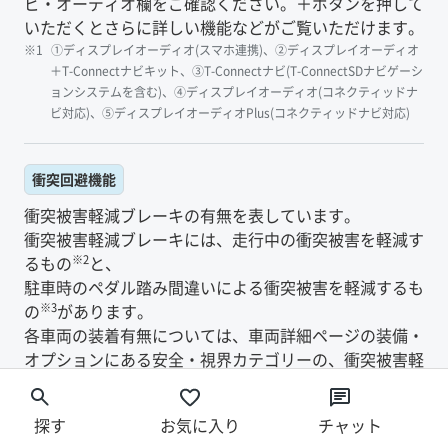
ビ・オーディオ欄をご確認ください。＋ボタンを押して
いただくとさらに詳しい機能などがご覧いただけます。
①ディスプレイオーディオ(スマホ連携)、②ディスプレイオーディオ
＋T-Connectナビキット、③T-Connectナビ(T-ConnectSDナビゲーシ
ョンシステムを含む)、④ディスプレイオーディオ(コネクティッドナ
ビ対応)、⑤ディスプレイオーディオPlus(コネクティッドナビ対応)
衝突回避機能
衝突被害軽減ブレーキの有無を表しています。
衝突被害軽減ブレーキには、走行中の衝突被害を軽減す
※2
るもの
と、
駐車時のペダル踏み間違いによる衝突被害を軽減するも
※3
の
があります。
各車両の装着有無については、車両詳細ページの装備・
オプションにある安全・視界カテゴリーの、衝突被害軽
減ブレーキ欄、ペダル踏み間違い急発進抑制装置欄をご
確認ください。
探す
お気に入り
チャット
Toyota Safety Senseプリクラッシュセーフティシステム、またはス