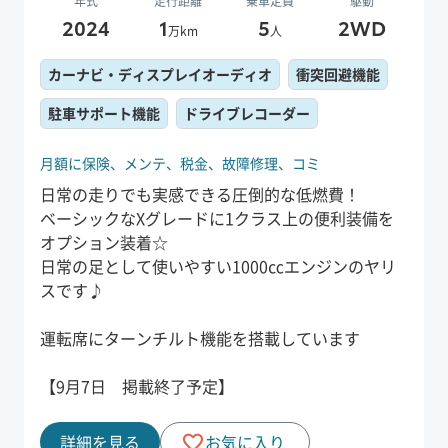
年式
走行距離
乗車定員
駆動
2024
1
5
2WD
万km
人
カーナビ・ディスプレイオーディオ
衝突回避機能
駐車サポート機能
ドライブレコーダー
月額に保険、
メンテ、
税金、
故障修理、
コミ
日常の走りでも実感できる圧倒的な低燃費！
ベーシックなXグレードに1クラス上の便利装備を
オプション装着☆
日常の足として使いやすい1000㏄エンジンのヤリ
スです♪
運転席にターンチルト機能を搭載しています
【9月7日 掲載終了予定】
詳細を見る
お気に入り