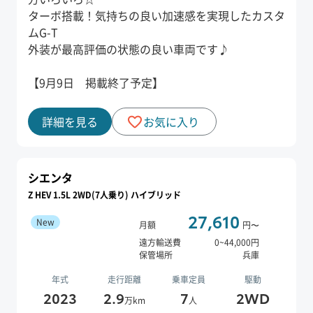
ターボ搭載！気持ちの良い加速感を実現したカスタ
ムG-T
外装が最高評価の状態の良い車両です♪
【9月9日 掲載終了予定】
詳細を見る
お気に入り
シエンタ
Z HEV 1.5L 2WD(7人乗り) ハイブリッド
27,610
New
月額
円〜
遠方輸送費
0
~
44,000
円
保管場所
兵庫
年式
走行距離
乗車定員
駆動
2023
2.9
7
2WD
万km
人