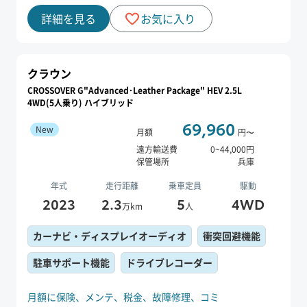
詳細を見る
お気に入り
クラウン
CROSSOVER G"Advanced･Leather Package" HEV 2.5L
4WD(5人乗り) ハイブリッド
69,960
New
月額
円〜
遠方輸送費
0
~
44,000
円
保管場所
兵庫
年式
走行距離
乗車定員
駆動
2023
2.3
5
4WD
万km
人
カーナビ・ディスプレイオーディオ
衝突回避機能
駐車サポート機能
ドライブレコーダー
月額に保険、
メンテ、
税金、
故障修理、
コミ