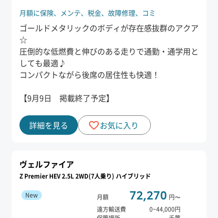
月額に保険、
メンテ、
税金、
故障修理、
コミ
ゴールドメタリックのボディが存在感抜群のアクア
☆
圧倒的な低燃費と伸びのある走りで通勤・通学用と
しても最適♪
コンパクトながら後席の居住性も快適！
【9月9日 掲載終了予定】
詳細を見る
お気に入り
ヴェルファイア
Z Premier HEV 2.5L 2WD(7人乗り) ハイブリッド
72,270
New
月額
円〜
遠方輸送費
0
~
44,000
円
保管場所
千葉