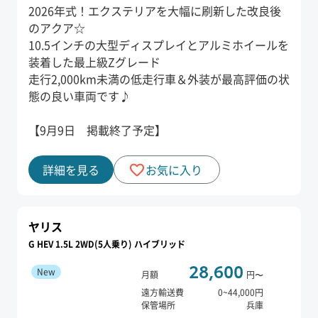
2026年式！エクステリアを大幅に刷新した改良後
のアクア☆
10.5インチの大型ディスプレイとアルミホイールを
装着した最上級Zグレード
走行2,000km未満の低走行車＆外装が最高評価の状
態の良い車両です♪
【9月9日 掲載終了予定】
詳細を見る
お気に入り
ヤリス
G HEV 1.5L 2WD(5人乗り) ハイブリッド
28,600
New
月額
円〜
遠方輸送費
0
~
44,000
円
保管場所
兵庫