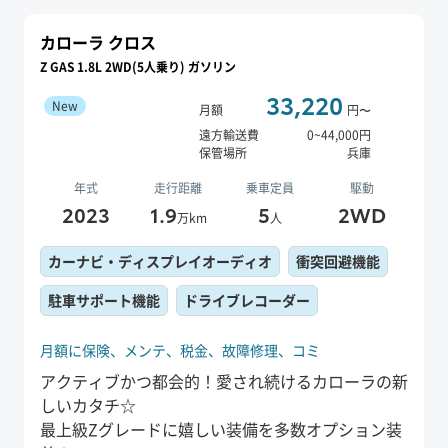
カローラ クロス
Z GAS 1.8L 2WD(5人乗り) ガソリン
33,220
New
月額
円〜
遠方輸送費
0
~
44,000
円
保管場所
兵庫
年式
走行距離
乗車定員
駆動
2023
1.9
5
2WD
万km
人
カーナビ・ディスプレイオーディオ
衝突回避機能
駐車サポート機能
ドライブレコーダー
月額に保険、
メンテ、
税金、
故障修理、
コミ
アクティブかつ都会的！愛され続けるカローラの新
しいカタチ☆
最上級Zグレードに嬉しい装備を多数オプション装