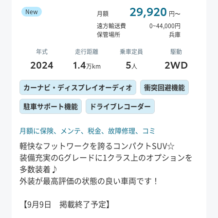
29,920
New
月額
円〜
遠方輸送費
0
~
44,000
円
保管場所
兵庫
年式
走行距離
乗車定員
駆動
2024
1.4
5
2WD
万km
人
カーナビ・ディスプレイオーディオ
衝突回避機能
駐車サポート機能
ドライブレコーダー
月額に保険、
メンテ、
税金、
故障修理、
コミ
軽快なフットワークを誇るコンパクトSUV☆
装備充実のGグレードに1クラス上のオプションを
多数装着♪
外装が最高評価の状態の良い車両です！
【9月9日 掲載終了予定】