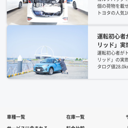
個の荷物を載
イズ、ハリ
トヨタの人気1
どの人気S
ト！ヴェルファ
ーミーまでを
さらに意外なル
年版】
最新の積載力
運転初心者
値ではわから
リッド」実燃
公開中です。
戦！
運転初心者がト
リッド」の実
タログ値28.0
るか？真夏の
行や渋滞の実
リアルな燃費
します。初心
ーを知りたい
車種一覧
在庫一覧
サービスに含まれる
料金比較