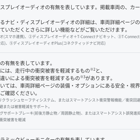
スプレイオーディオの有無を表しています。掲載車両の、カー
るナビ・ディスプレイオーディオの詳細は、車両詳細ページの
ていただくとさらに詳しい機能などがご覧いただけます。
スマホ連携)、②ディスプレイオーディオ＋T-Connectナビキット、③T-Connec
応)、⑤ディスプレイオーディオPlus(コネクティッドナビ対応)
の有無を表しています。
※2
には、走行中の衝突被害を軽減するもの
と、
※3
違いによる衝突被害を軽減するもの
があります。
いては、車両詳細ページの装備・オプションにある安全・視界
ご確認ください。
y Senseプリクラッシュセーフティシステム、またはスマートアシスト衝突警報機能
避または被害軽減をサポート。
グサポートブレーキ(前後方静止物／周囲静止物)、またはスマートアシスト誤発進
衝突被害を軽減
ラミックビューモニターの有無を表しています。