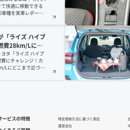
せて快適に移動できる
アー、ランクルな
0車種を実車レポー
UVやミニバン、ル
イアやランクル300、
実例公開【2026
ーミーまで、2026年
を徹底検証。カタログ
が「ライズ ハイブ
ないリアルな収納術を
費28km/Lに挑
ヨタ「ライズ ハイブ
燃費にチャレンジ！カ
km/Lにどこまで近づけ
東京ゲートブリッジ走
走行シーンを交えて、
計測レポートをお届け
者目線の実燃費レビュ
方におすすめ！
サービスの特徴
特定商取引法に基づく表記
運営会社
よくあるご質問