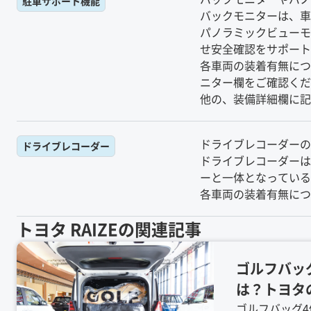
駐車サポート機能
バックモニターは、車
パノラミックビューモ
せ安全確認をサポート
各車両の装着有無につ
ニター欄をご確認くだ
他の、装備詳細欄に記
ドライブレコーダーの
ドライブレコーダー
ドライブレコーダーは
ーと一体となっている
各車両の装着有無につ
トヨタ
RAIZE
の関連記事
ゴルフバッ
は？トヨタ
ポート！カ
ゴルフバッグ4