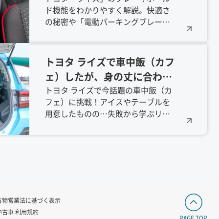
ド機能をわかりやすく解説。快適さ
の秘密や「電動パーキングブレーキ
（EPB）」搭載の見分け方、購入前の
確認ポイントを詳しく紹介します。
トヨタ ライズで車中飯（カフ
ェ）したが、身の丈に合わな
かった話
トヨタ ライズで今話題の車中飯（カ
フェ）に挑戦！アイスやテーブルを
用意したものの…失敗から学ぶリア
ル体験記。
古物営業法に基づく表示
中古車 利用規約
PAGE TOP