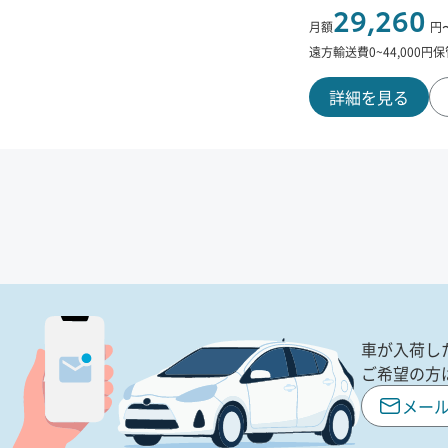
29,260
月額
円
遠方輸送費
0
~
44,000
円
保
詳細を見る
車が入荷し
ご希望の方
メー