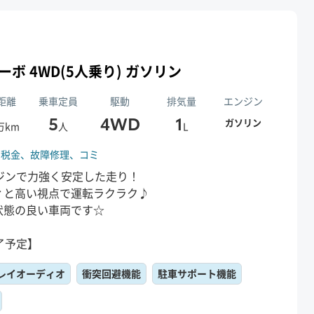
+ターボ 4WD(5人乗り) ガソリン
距離
乗車定員
駆動
排気量
エンジン
5
4WD
1
ガソリン
万km
人
L
、
税金、
故障修理、
コミ
ジンで力強く安定した走り！
ィと高い視点で運転ラクラク♪
状態の良い車両です☆
了予定】
レイオーディオ
衝突回避機能
駐車サポート機能