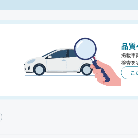
品質
掲載車
検査を
こ