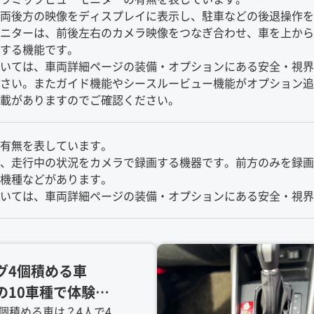
両後方の映像をディスプレイに表示し、駐車などの後退操作を
ニターは、前後左右のカメラ映像をつなぎ合わせ、車を上から見
する機能です。
いては、車両詳細ページの装備・オプションにある安全・視界
さい。またガイド機能やシースルービュー機能がオプション追
載がありますのでご確認ください。
有無を表しています。
、走行中の状況をカメラで録画する機器です。前方のみを録画
機種などがあります。
いては、車両詳細ページの装備・オプションにある安全・視界
グ4個積める車
の10車種で体験レ
ローラクロス、ラ
個積める車は？4人で4