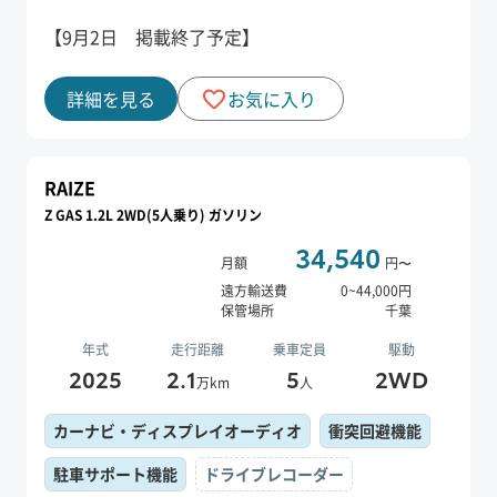
【9月2日 掲載終了予定】
詳細を見る
お気に入り
RAIZE
Z GAS 1.2L 2WD(5人乗り) ガソリン
34,540
月額
円〜
遠方輸送費
0
~
44,000
円
保管場所
千葉
年式
走行距離
乗車定員
駆動
2025
2.1
5
2WD
万km
人
カーナビ・ディスプレイオーディオ
衝突回避機能
駐車サポート機能
ドライブレコーダー