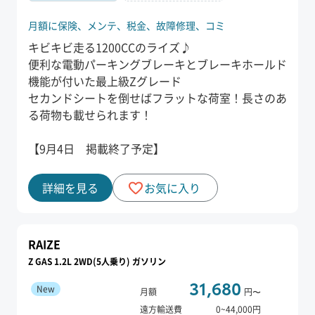
月額に保険、
メンテ、
税金、
故障修理、
コミ
キビキビ走る1200CCのライズ♪
便利な電動パーキングブレーキとブレーキホールド
機能が付いた最上級Zグレード
セカンドシートを倒せばフラットな荷室！長さのあ
る荷物も載せられます！
【9月4日 掲載終了予定】
詳細を見る
お気に入り
RAIZE
Z GAS 1.2L 2WD(5人乗り) ガソリン
31,680
New
月額
円〜
遠方輸送費
0
~
44,000
円