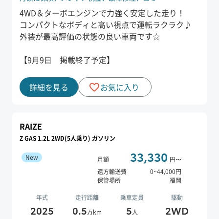
4WD＆ターボエンジンで力強く安定した走り！
コンパクトなボディと高い視点で運転ラクラク♪
外装が最高評価の状態の良い車両です☆
【9月9日 掲載終了予定】
詳細を見る
お気に入り
RAIZE
Z GAS 1.2L 2WD(5人乗り) ガソリン
33,330
New
月額
円〜
遠方輸送費
0
~
44,000
円
保管場所
福岡
年式
走行距離
乗車定員
駆動
2025
0.5
5
2WD
万km
人