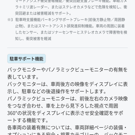
マートアシスト衝突警報機能／衝突回避支援ブレーキ機能。単眼カメ
ラ＋ミリ波レーダー、またはステレオカメラなどで危険を検知し、衝
突回避または被害軽減をサポート。
駐車時支援機能パーキングサポートブレーキ(前後方静止物／周囲静
止物)、またはスマートアシスト誤発進抑制機能。車両の周囲に装着
したセンサー、またはソナーセンサーとステレオカメラで障害物を検
知し、衝突被害を軽減
駐車サポート機能
バックモニターやパノラミックビューモニターの有無を
表しています。
バックモニターは、車両後方の映像をディスプレイに表
示し、駐車などの後退操作をサポートします。
パノラミックビューモニターは、前後左右のカメラ映像
をつなぎ合わせ、車を上から見下ろした視点で周囲
360°の状況をディスプレイに表示させ安全確認をサポ
ートする機能です。
各車両の装着有無については、車両詳細ページの装備・
オプションにある安全・視界カテゴリーの、バックモニ