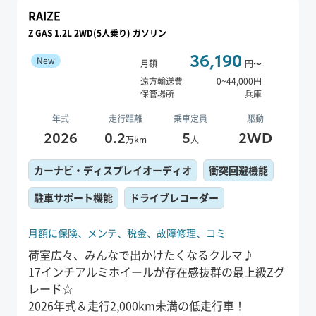
RAIZE
Z GAS 1.2L 2WD(5人乗り) ガソリン
36,190
New
月額
円〜
遠方輸送費
0
~
44,000
円
保管場所
兵庫
年式
走行距離
乗車定員
駆動
2026
0.2
5
2WD
万km
人
カーナビ・ディスプレイオーディオ
衝突回避機能
駐車サポート機能
ドライブレコーダー
月額に保険、
メンテ、
税金、
故障修理、
コミ
荷室広々、みんなで出かけたくなるクルマ♪
17インチアルミホイールが存在感抜群の最上級Zグ
レード☆
2026年式＆走行2,000km未満の低走行車！