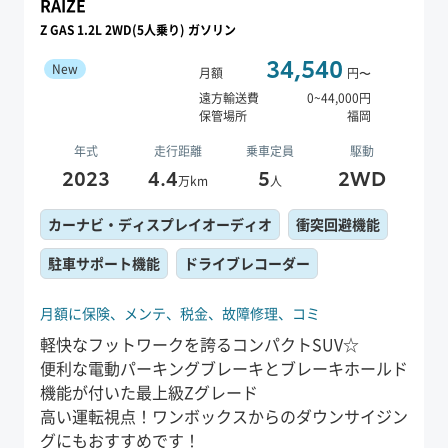
RAIZE
Z GAS 1.2L 2WD(5人乗り) ガソリン
34,540
New
月額
円〜
遠方輸送費
0
~
44,000
円
保管場所
福岡
年式
走行距離
乗車定員
駆動
2023
4.4
5
2WD
万km
人
カーナビ・ディスプレイオーディオ
衝突回避機能
駐車サポート機能
ドライブレコーダー
月額に保険、
メンテ、
税金、
故障修理、
コミ
軽快なフットワークを誇るコンパクトSUV☆
便利な電動パーキングブレーキとブレーキホールド
機能が付いた最上級Zグレード
高い運転視点！ワンボックスからのダウンサイジン
グにもおすすめです！