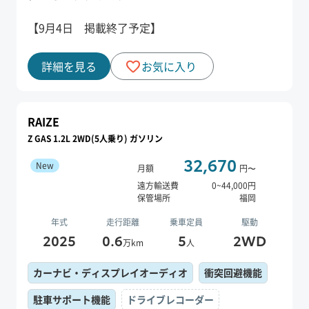
【9月4日 掲載終了予定】
詳細を見る
お気に入り
RAIZE
Z GAS 1.2L 2WD(5人乗り) ガソリン
32,670
New
月額
円〜
遠方輸送費
0
~
44,000
円
保管場所
福岡
年式
走行距離
乗車定員
駆動
2025
0.6
5
2WD
万km
人
カーナビ・ディスプレイオーディオ
衝突回避機能
駐車サポート機能
ドライブレコーダー