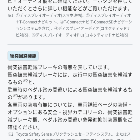
ビ・オーディオ欄をご確認ください。＋ボタンを押して
いただくとさらに詳しい機能などがご覧いただけます。
①ディスプレイオーディオ(スマホ連携)、②ディスプレイオーディオ
＋T-Connectナビキット、③T-Connectナビ(T-ConnectSDナビゲーシ
ョンシステムを含む)、④ディスプレイオーディオ(コネクティッドナ
ビ対応)、⑤ディスプレイオーディオPlus(コネクティッドナビ対応)
衝突回避機能
衝突被害軽減ブレーキの有無を表しています。
衝突被害軽減ブレーキには、走行中の衝突被害を軽減す
※2
るもの
と、
駐車時のペダル踏み間違いによる衝突被害を軽減するも
※3
の
があります。
各車両の装着有無については、車両詳細ページの装備・
オプションにある安全・視界カテゴリーの、衝突被害軽
減ブレーキ欄、ペダル踏み間違い急発進抑制装置欄をご
確認ください。
Toyota Safety Senseプリクラッシュセーフティシステム、またはス