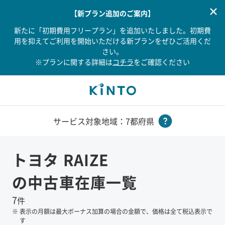
【新プラン追加のご案内】
新たに「初期費用フリープラン」を追加いたしました。初期費
用を抑えてご利用を開始いただける新プランをぜひご活用くだ
さい。
※プランに関する詳細は
コチラ
をご確認ください
サービス対象地域：7都府県
トヨタ
RAIZE
の中古車在庫一覧
7
件
※
表示の月額は最大ボーナス加算の場合の金額で、価格は全て税込表示で
す