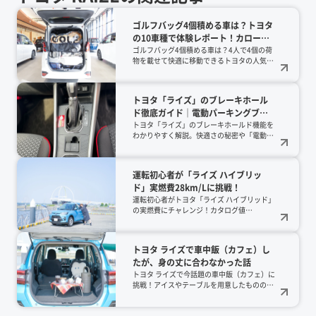
ゴルフバッグ4個積める車は？トヨタ
の10車種で体験レポート！カローラ
クロス、ライズ、ハリアー、ランク
ゴルフバッグ4個積める車は？4人で4個の荷
物を載せて快適に移動できるトヨタの人気10
ルなどの人気SUVやミニバン、ルー
車種を実車レポート！ヴェルファイアやラン
ミーまでを実例公開【2026年版】
クル300、さらに意外なルーミーまで、2026
年最新の積載力を徹底検証。カタログ値では
トヨタ「ライズ」のブレーキホール
わからないリアルな収納術を公開中です。
ド徹底ガイド｜電動パーキングブレ
ーキの確認方法
トヨタ「ライズ」のブレーキホールド機能を
わかりやすく解説。快適さの秘密や「電動パ
ーキングブレーキ（EPB）」搭載の見分け
方、購入前の確認ポイントを詳しく紹介しま
す。
運転初心者が「ライズ ハイブリッ
ド」実燃費28km/Lに挑戦！
運転初心者がトヨタ「ライズ ハイブリッド」
の実燃費にチャレンジ！カタログ値
28.0km/Lにどこまで近づけるか？真夏の東
京ゲートブリッジ走行や渋滞の実走行シーン
を交えて、リアルな燃費計測レポートをお届
トヨタ ライズで車中飯（カフェ）し
けします。初心者目線の実燃費レビューを知
たが、身の丈に合わなかった話
りたい方におすすめ！
トヨタ ライズで今話題の車中飯（カフェ）に
挑戦！アイスやテーブルを用意したものの…
失敗から学ぶリアル体験記。