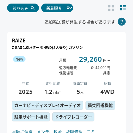
絞り込み
追加輸送費が発生する場合があります
RAIZE
Z GAS 1.0L+ターボ 4WD(5人乗り) ガソリン
29,260
New
月額
円〜
遠方輸送費
0
~
44,000
円
保管場所
兵庫
年式
走行距離
乗車定員
駆動
2025
1.2
5
4WD
万km
人
カーナビ・ディスプレイオーディオ
衝突回避機能
駐車サポート機能
ドライブレコーダー
月額に保険、
メンテ、
税金、
故障修理、
コミ