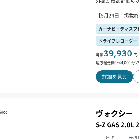
外装が最高評価の
【8月24日 掲載
カーナビ・ディスプ
ドライブレコーダー
39,930
月額
円
遠方輸送費
0
~
44,000
円
保
詳細を見る
ヴォクシー
ood
S-Z GAS 2.
年式
走行