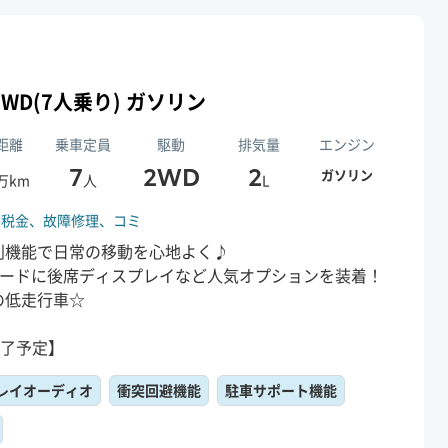
0L 2WD(7人乗り) ガソリン
距離
乗車定員
駆動
排気量
エンジン
7
2WD
2
ガソリン
万km
人
L
、
税金、
故障修理、
コミ
利機能で日常の移動を心地よく♪
レードに後席ディスプレイなど人気オプションを装着！
満の低走行車☆
終了予定】
レイオーディオ
衝突回避機能
駐車サポート機能