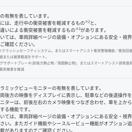
の有無を表しています。
※2
には、走行中の衝突被害を軽減するもの
と、
※3
違いによる衝突被害を軽減するもの
があります。
いては、車両詳細ページの装備・オプションにある安全・視界
ご確認ください。
y Senseプリクラッシュセーフティシステム、またはスマートアシスト衝突警報機能
避または被害軽減をサポート。
グサポートブレーキ(前後方静止物／周囲静止物)、またはスマートアシスト誤発進
衝突被害を軽減
ラミックビューモニターの有無を表しています。
両後方の映像をディスプレイに表示し、駐車などの後退操作を
ニターは、前後左右のカメラ映像をつなぎ合わせ、車を上から見
する機能です。
いては、車両詳細ページの装備・オプションにある安全・視界
さい。またガイド機能やシースルービュー機能がオプション追
載がありますのでご確認ください。