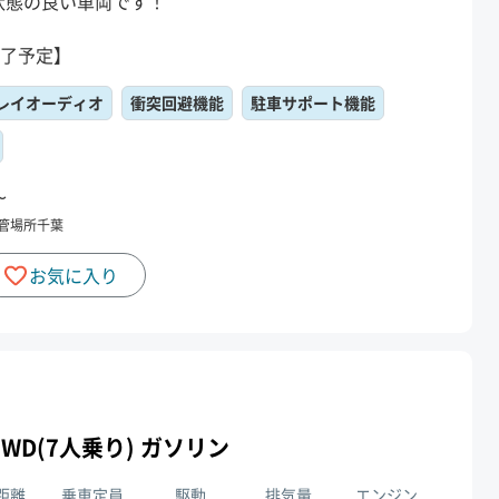
状態の良い車両です！
終了予定】
レイオーディオ
衝突回避機能
駐車サポート機能
〜
管場所
千葉
お気に入り
0L 2WD(7人乗り) ガソリン
距離
乗車定員
駆動
排気量
エンジン