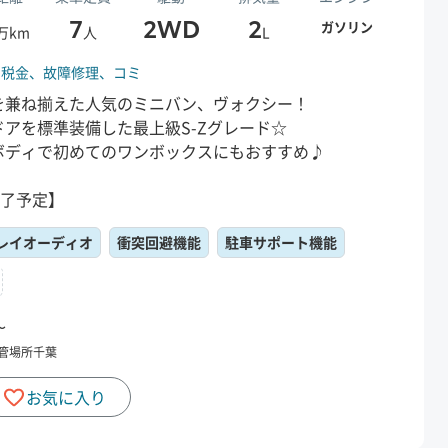
7
2WD
2
ガソリン
万km
人
L
、
税金、
故障修理、
コミ
を兼ね揃えた人気のミニバン、ヴォクシー！
アを標準装備した最上級S-Zグレード☆
ボディで初めてのワンボックスにもおすすめ♪
終了予定】
レイオーディオ
衝突回避機能
駐車サポート機能
〜
管場所
千葉
お気に入り