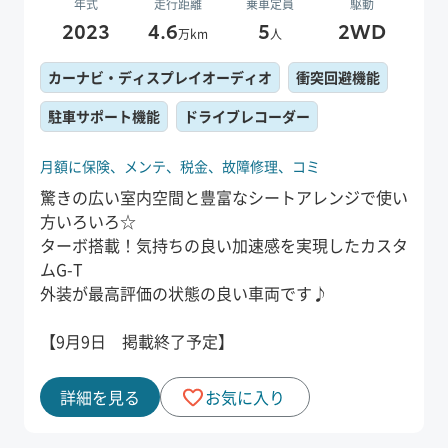
年式
走行距離
乗車定員
駆動
2023
4.6
5
2WD
万km
人
カーナビ・ディスプレイオーディオ
衝突回避機能
駐車サポート機能
ドライブレコーダー
月額に保険、
メンテ、
税金、
故障修理、
コミ
驚きの広い室内空間と豊富なシートアレンジで使い
方いろいろ☆
ターボ搭載！気持ちの良い加速感を実現したカスタ
ムG-T
外装が最高評価の状態の良い車両です♪
【9月9日 掲載終了予定】
詳細を見る
お気に入り