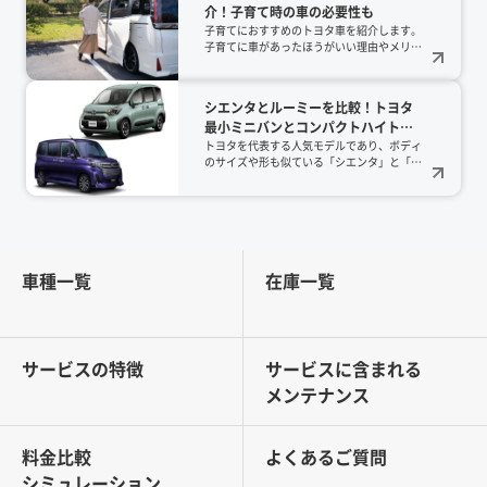
介！子育て時の車の必要性も
子育てにおすすめのトヨタ車を紹介します。
子育てに車があったほうがいい理由やメリッ
トなど解説します。
シエンタとルーミーを比較！トヨタ
最小ミニバンとコンパクトハイトワ
ゴン
トヨタを代表する人気モデルであり、ボディ
のサイズや形も似ている「シエンタ」と「ル
ーミー」。本記事ではそれぞれのスペックや
内外装、使い勝手、価格などについて徹底比
較していきます。
車種一覧
在庫一覧
サービスの特徴
サービスに含まれる
メンテナンス
料金比較
よくあるご質問
シミュレーション