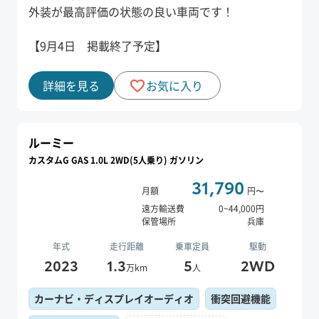
外装が最高評価の状態の良い車両です！
【9月4日 掲載終了予定】
詳細を見る
お気に入り
ルーミー
カスタムG GAS 1.0L 2WD(5人乗り) ガソリン
31,790
月額
円〜
遠方輸送費
0
~
44,000
円
保管場所
兵庫
年式
走行距離
乗車定員
駆動
2023
1.3
5
2WD
万km
人
カーナビ・ディスプレイオーディオ
衝突回避機能