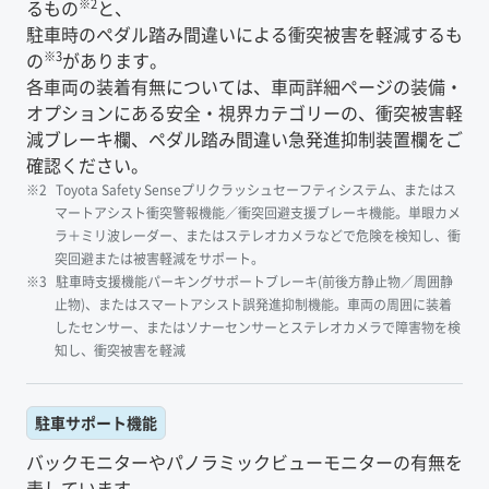
※2
るもの
と、
駐車時のペダル踏み間違いによる衝突被害を軽減するも
※3
の
があります。
各車両の装着有無については、車両詳細ページの装備・
オプションにある安全・視界カテゴリーの、衝突被害軽
減ブレーキ欄、ペダル踏み間違い急発進抑制装置欄をご
確認ください。
Toyota Safety Senseプリクラッシュセーフティシステム、またはス
マートアシスト衝突警報機能／衝突回避支援ブレーキ機能。単眼カメ
ラ＋ミリ波レーダー、またはステレオカメラなどで危険を検知し、衝
突回避または被害軽減をサポート。
駐車時支援機能パーキングサポートブレーキ(前後方静止物／周囲静
止物)、またはスマートアシスト誤発進抑制機能。車両の周囲に装着
したセンサー、またはソナーセンサーとステレオカメラで障害物を検
知し、衝突被害を軽減
駐車サポート機能
バックモニターやパノラミックビューモニターの有無を
表しています。