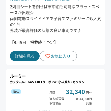
2列目シートを倒せば車中泊も可能なフラットスペ
ースが出現☆
両側電動スライドドアで子育てファミリーにも人気
の1台！
外装が最高評価の状態の良い車両です♪
【9月9日 掲載終了予定】
詳細を見る
お気に入り
ルーミー
カスタムG-T GAS 1.0L+ターボ 2WD(5人乗り) ガソリン
32,340
New
月額
円〜
遠方輸送費
0
~
44,000
円
保管場所
兵庫