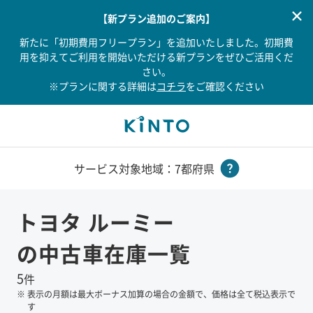
【新プラン追加のご案内】
新たに「初期費用フリープラン」を追加いたしました。初期費
用を抑えてご利用を開始いただける新プランをぜひご活用くだ
さい。
※プランに関する詳細は
コチラ
をご確認ください
サービス対象地域：7都府県
トヨタ
ルーミー
の中古車在庫一覧
5
件
※
表示の月額は最大ボーナス加算の場合の金額で、価格は全て税込表示で
す