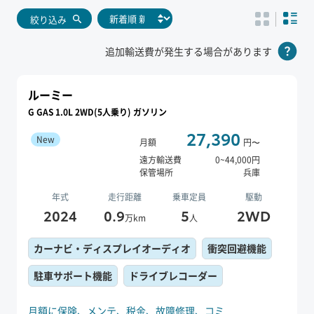
絞り込み
追加輸送費が発生する場合があります
ルーミー
G GAS 1.0L 2WD(5人乗り) ガソリン
27,390
New
月額
円〜
遠方輸送費
0
~
44,000
円
保管場所
兵庫
年式
走行距離
乗車定員
駆動
2024
0.9
5
2WD
万km
人
カーナビ・ディスプレイオーディオ
衝突回避機能
駐車サポート機能
ドライブレコーダー
月額に保険、
メンテ、
税金、
故障修理、
コミ