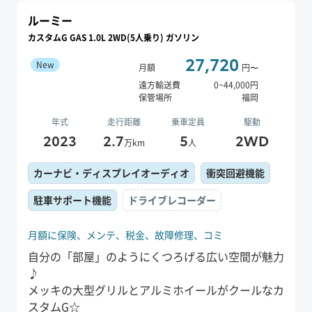
ルーミー
カスタムG GAS 1.0L 2WD(5人乗り) ガソリン
27,720
New
月額
円〜
遠方輸送費
0
~
44,000
円
保管場所
福岡
年式
走行距離
乗車定員
駆動
2023
2.7
5
2WD
万km
人
カーナビ・ディスプレイオーディオ
衝突回避機能
駐車サポート機能
ドライブレコーダー
月額に保険、
メンテ、
税金、
故障修理、
コミ
自分の「部屋」のようにくつろげる広い空間が魅力
♪
メッキの大型グリルとアルミホイールがクールなカ
スタムG☆