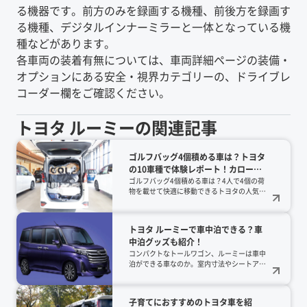
る機器です。前方のみを録画する機種、前後方を録画す
る機種、デジタルインナーミラーと一体となっている機
種などがあります。
各車両の装着有無については、車両詳細ページの装備・
オプションにある安全・視界カテゴリーの、ドライブレ
コーダー欄をご確認ください。
トヨタ
ルーミー
の関連記事
ゴルフバッグ4個積める車は？トヨタ
の10車種で体験レポート！カローラ
クロス、ライズ、ハリアー、ランク
ゴルフバッグ4個積める車は？4人で4個の荷
物を載せて快適に移動できるトヨタの人気10
ルなどの人気SUVやミニバン、ルー
車種を実車レポート！ヴェルファイアやラン
ミーまでを実例公開【2026年版】
クル300、さらに意外なルーミーまで、2026
年最新の積載力を徹底検証。カタログ値では
トヨタ ルーミーで車中泊できる？車
わからないリアルな収納術を公開中です。
中泊グッズも紹介！
コンパクトなトールワゴン、ルーミーは車中
泊ができる車なのか。室内寸法やシートアレ
ンジから解説していきます。また、車中泊を
する際に活躍するルーミーのアクセサリーや
グッズも紹介しているのでぜひ参考にしてく
子育てにおすすめのトヨタ車を紹
ださい。