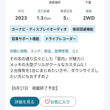
保管場所
千葉
年式
走行距離
乗車定員
駆動
2023
1.3
5
2WD
万km
人
カーナビ・ディスプレイオーディオ
衝突回避機能
駐車サポート機能
ドライブレコーダー
月額に保険、
メンテ、
税金、
故障修理、
コミ
その名の通り広々とした「室内」が魅力☆
メッキの大型グリルがクールなカスタムG！
２台保有を1台にまとめたい方や、ダウンサイズし
たい方にもおすすめ♪
【8月17日 掲載終了予定】
詳細を見る
お気に入り