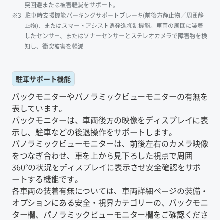
突回避または被害軽減をサポート。
駐車時支援機能パーキングサポートブレーキ(前後方静止物／周囲静
止物)、またはスマートアシスト誤発進抑制機能。車両の周囲に装着
したセンサー、またはソナーセンサーとステレオカメラで障害物を検
知し、衝突被害を軽減
駐車サポート機能
バックモニターやパノラミックビューモニターの有無を
表しています。
バックモニターは、車両後方の映像をディスプレイに表
示し、駐車などの後退操作をサポートします。
パノラミックビューモニターは、前後左右のカメラ映像
をつなぎ合わせ、車を上から見下ろした視点で周囲
360°の状況をディスプレイに表示させ安全確認をサポ
ートする機能です。
各車両の装着有無については、車両詳細ページの装備・
オプションにある安全・視界カテゴリーの、バックモニ
ター欄、パノラミックビューモニター欄をご確認くださ