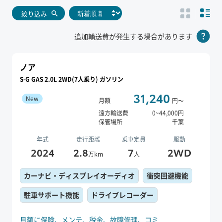
絞り込み
追加輸送費が発生する場合があります
ノア
S-G GAS 2.0L 2WD(7人乗り) ガソリン
31,240
New
月額
円〜
遠方輸送費
0
~
44,000
円
保管場所
千葉
年式
走行距離
乗車定員
駆動
2024
2.8
7
2WD
万km
人
カーナビ・ディスプレイオーディオ
衝突回避機能
駐車サポート機能
ドライブレコーダー
月額に保険、
メンテ、
税金、
故障修理、
コミ