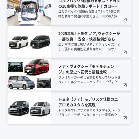
ゴルフバッグ4個積める車は？トヨタ
の10車種で体験レポート！カローラ
クロス、ライズ、ハリアー、ランク
ゴルフバッグ4個積める車は？4人で4個の荷
物を載せて快適に移動できるトヨタの人気10
ルなどの人気SUVやミニバン、ルー
車種を実車レポート！ヴェルファイアやラン
ミーまでを実例公開【2026年版】
クル300、さらに意外なルーミーまで、2026
年最新の積載力を徹底検証。カタログ値では
2025年9月トヨタ ノア/ヴォクシーが
わからないリアルな収納術を公開中です。
一部改良！ 安全・快適装備がさらに
充実
広い室内空間と扱いやすいボディサイズ、そ
して優れた実用性を兼ね備えたミドルサイズ
ミニバンとして2001年1月の発売より好評を
博しているノア/ヴォクシー。現行モデルの
発売（2022年1月）から3年半あまりを経
ノア・ヴォクシー「モデルチェン
て、2025年9月に一部改良が実施されまし
ジ」の歴史～初代と最新比較
た。外観に大がかりな変化はありませんが、
グレード体系の整理に加えてボディカラー、
ファミリーカーの代名詞ともなっているトヨ
オプション関係や安全機能など細かな点に変
タのミドルクラスミニバン「ノア／ヴォクシ
更が加わっています。この記事では主要な変
ー」。2025年現在、販売されているモデル
更点を解説します。
は、ノア／ヴォクシーとして4代目にありま
す。では、その初代はどんな車だったのでし
トヨタ【ノア】モデリスタ仕様のエ
ょうか？最新モデルとの違いは？モータージ
アロでカスタムを実現
ャーナリストの工藤貴宏さんに解説していた
だきました！
トヨタ車やレクサス車のカスタマイズパーツ
ブランド、モデリスタ。メーカー直系のクオ
リティと安心が特徴のモデリスタでは、トヨ
タ車やレクサス車のカスタマイズパーツを製
造・販売しています。今回はミニバン「ノ
ア」のモデリスタパーツについてご紹介しま
す。