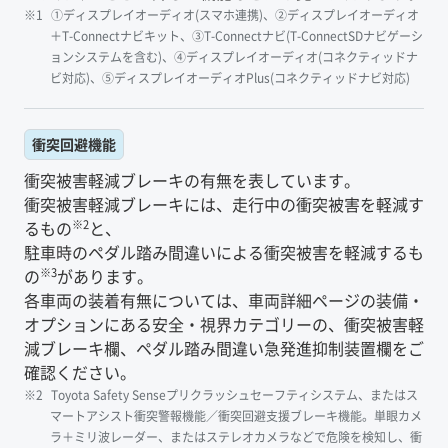
①ディスプレイオーディオ(スマホ連携)、②ディスプレイオーディオ
＋T-Connectナビキット、③T-Connectナビ(T-ConnectSDナビゲーシ
ョンシステムを含む)、④ディスプレイオーディオ(コネクティッドナ
ビ対応)、⑤ディスプレイオーディオPlus(コネクティッドナビ対応)
衝突回避機能
衝突被害軽減ブレーキの有無を表しています。
衝突被害軽減ブレーキには、走行中の衝突被害を軽減す
※2
るもの
と、
駐車時のペダル踏み間違いによる衝突被害を軽減するも
※3
の
があります。
各車両の装着有無については、車両詳細ページの装備・
オプションにある安全・視界カテゴリーの、衝突被害軽
減ブレーキ欄、ペダル踏み間違い急発進抑制装置欄をご
確認ください。
Toyota Safety Senseプリクラッシュセーフティシステム、またはス
マートアシスト衝突警報機能／衝突回避支援ブレーキ機能。単眼カメ
ラ＋ミリ波レーダー、またはステレオカメラなどで危険を検知し、衝