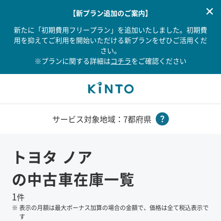
【新プラン追加のご案内】
新たに「初期費用フリープラン」を追加いたしました。初期費
用を抑えてご利用を開始いただける新プランをぜひご活用くだ
さい。
※プランに関する詳細は
コチラ
をご確認ください
サービス対象地域：7都府県
トヨタ
ノア
の中古車在庫一覧
1
件
※
表示の月額は最大ボーナス加算の場合の金額で、価格は全て税込表示で
す