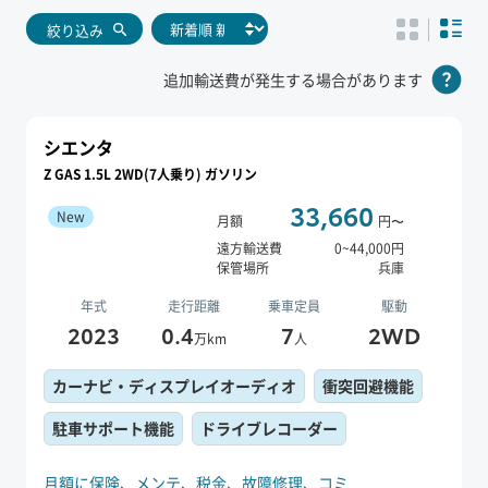
絞り込み
追加輸送費が発生する場合があります
シエンタ
Z GAS 1.5L 2WD(7人乗り) ガソリン
33,660
New
月額
円〜
遠方輸送費
0
~
44,000
円
保管場所
兵庫
年式
走行距離
乗車定員
駆動
2023
0.4
7
2WD
万km
人
カーナビ・ディスプレイオーディオ
衝突回避機能
駐車サポート機能
ドライブレコーダー
月額に保険、
メンテ、
税金、
故障修理、
コミ