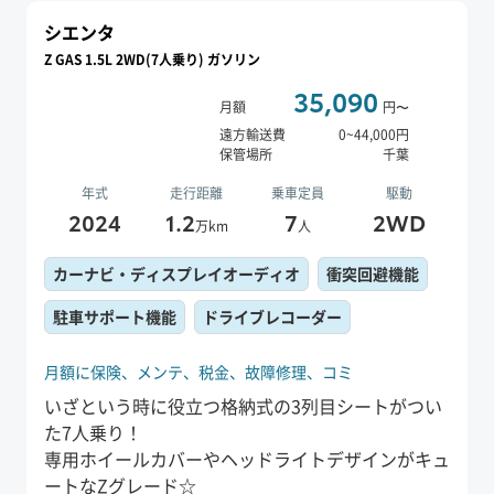
シエンタ
Z GAS 1.5L 2WD(7人乗り) ガソリン
35,090
月額
円〜
遠方輸送費
0
~
44,000
円
保管場所
千葉
年式
走行距離
乗車定員
駆動
2024
1.2
7
2WD
万km
人
カーナビ・ディスプレイオーディオ
衝突回避機能
駐車サポート機能
ドライブレコーダー
月額に保険、
メンテ、
税金、
故障修理、
コミ
いざという時に役立つ格納式の3列目シートがつい
た7人乗り！
専用ホイールカバーやヘッドライトデザインがキュ
ートなZグレード☆