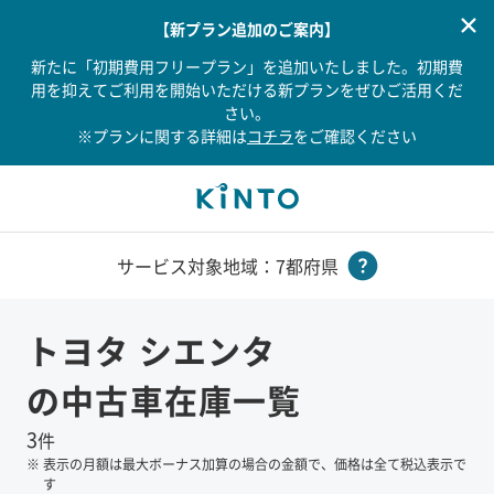
【新プラン追加のご案内】
新たに「初期費用フリープラン」を追加いたしました。初期費
用を抑えてご利用を開始いただける新プランをぜひご活用くだ
さい。
※プランに関する詳細は
コチラ
をご確認ください
サービス対象地域：7都府県
トヨタ
シエンタ
の中古車在庫一覧
3
件
※
表示の月額は最大ボーナス加算の場合の金額で、価格は全て税込表示で
す