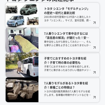
トヨタ シエンタ「モデルチェンジ」
の歴史～初代と最新比較
2003年の初代登場から3代目へと進化したト
ヨタ「シエンタ」。サイズ、室内空間、燃
費、安全装備など、初代と最新モデルの違い
を徹底比較！5ナンバーサイズを維持しなが
ら居住性を高めた工夫や、変わらず受け継が
7人乗りシエンタで車中泊するには
れる魅力について解説します。
「高低差の解消」が鍵だった！安価
で作れる簡易風船マットが大活躍！
車中泊をしながら旅をしてみたい――。そん
な夢がふと頭をよぎることはありませんか？
KINTOコラム編集部のマサカ（身長163cm）
が、７人乗りのシエンタで快適に車中泊する
方法を考えてみました。そして、たどり着い
子育てにおすすめのトヨタ車を紹
た結論は、7人乗りシエンタでの車中泊のポ
介！子育て時の車の必要性も
イントは「フルフラット＝高低差の解消」と
いうものでした。今回は、7人乗りシエンタ
子育てにおすすめのトヨタ車を紹介します。
で車中泊するために筆者が試行錯誤した体験
子育てに車があったほうがいい理由やメリッ
を詳しくレポートします。7人乗りシエンタ
トなど解説します。
で車中泊をお考えの方は是非、最後までご覧
ください！
7人乗りモデルがあるトヨタ車を紹
介！車種ごとの特徴は？
トヨタの国内販売車両の7人乗りモデルを紹
介します。各車種の特徴やポイントなどを解
説します。