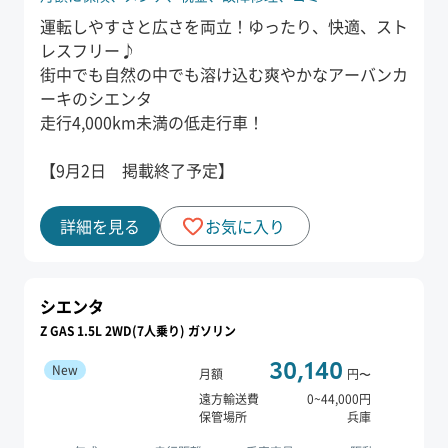
運転しやすさと広さを両立！ゆったり、快適、スト
レスフリー♪
街中でも自然の中でも溶け込む爽やかなアーバンカ
ーキのシエンタ
走行4,000km未満の低走行車！
【9月2日 掲載終了予定】
詳細を見る
お気に入り
シエンタ
Z GAS 1.5L 2WD(7人乗り) ガソリン
30,140
New
月額
円〜
遠方輸送費
0
~
44,000
円
保管場所
兵庫