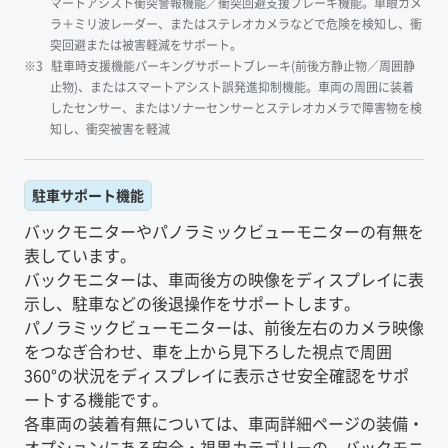
マートアシスト衝突警報機能／衝突回避支援ブレーキ機能。単眼カメ
ラ＋ミリ波レーダー、またはステレオカメラなどで危険を検知し、衝
突回避または被害軽減をサポート。
駐車時支援機能パーキングサポートブレーキ(前後方静止物／周囲静
止物)、またはスマートアシスト誤発進抑制機能。車両の周囲に装着
したセンサー、またはソナーセンサーとステレオカメラで障害物を検
知し、衝突被害を軽減
駐車サポート機能
バックモニターやパノラミックビューモニターの有無を
表しています。
バックモニターは、車両後方の映像をディスプレイに表
示し、駐車などの後退操作をサポートします。
パノラミックビューモニターは、前後左右のカメラ映像
をつなぎ合わせ、車を上から見下ろした視点で周囲
360°の状況をディスプレイに表示させ安全確認をサポ
ートする機能です。
各車両の装着有無については、車両詳細ページの装備・
オプションにある安全・視界カテゴリーの、バックモニ