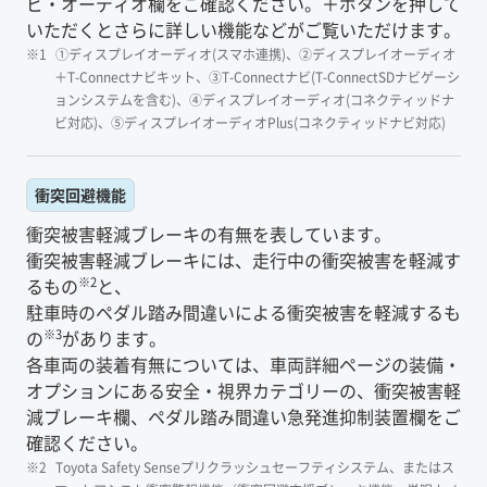
ビ・オーディオ欄をご確認ください。＋ボタンを押して
いただくとさらに詳しい機能などがご覧いただけます。
①ディスプレイオーディオ(スマホ連携)、②ディスプレイオーディオ
＋T-Connectナビキット、③T-Connectナビ(T-ConnectSDナビゲーシ
ョンシステムを含む)、④ディスプレイオーディオ(コネクティッドナ
ビ対応)、⑤ディスプレイオーディオPlus(コネクティッドナビ対応)
衝突回避機能
衝突被害軽減ブレーキの有無を表しています。
衝突被害軽減ブレーキには、走行中の衝突被害を軽減す
※2
るもの
と、
駐車時のペダル踏み間違いによる衝突被害を軽減するも
※3
の
があります。
各車両の装着有無については、車両詳細ページの装備・
オプションにある安全・視界カテゴリーの、衝突被害軽
減ブレーキ欄、ペダル踏み間違い急発進抑制装置欄をご
確認ください。
Toyota Safety Senseプリクラッシュセーフティシステム、またはス