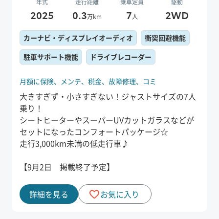
年式
走行距離
乗車定員
駆動
2025
0.3
7
2WD
万km
人
カーナビ・ディスプレイオーディオ
衝突回避機能
駐車サポート機能
ドライブレコーダー
月額に保険、
メンテ、
税金、
故障修理、
コミ
大きすぎず・小さすぎない！ジャストサイズの7人
乗り！
シートヒーターやスーパーUVカットガラスなどが
セットになったコンフォートパッケージ☆
走行3,000km未満の低走行車♪
【9月2日 掲載終了予定】
詳細を見る
お気に入り