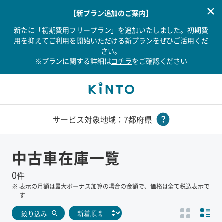
【新プラン追加のご案内】
新たに「初期費用フリープラン」を追加いたしました。初期費
用を抑えてご利用を開始いただける新プランをぜひご活用くだ
さい。
※プランに関する詳細は
コチラ
をご確認ください
サービス対象地域：7都府県
中古車在庫一覧
0
件
※
表示の月額は最大ボーナス加算の場合の金額で、価格は全て税込表示で
す
絞り込み